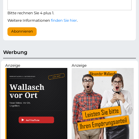
f
a
l
i
i
Bitte rechnen Sie 4 plus 1.
l
c
-
Weitere Informationen
finden Sie hier
.
h
A
t
d
Abonnieren
f
r
e
e
l
s
d
s
Werbung
e