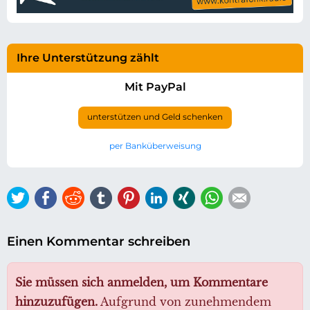
Ihre Unterstützung zählt
Mit PayPal
unterstützen und Geld schenken
per Banküberweisung
Twitter
Facebook
Reddit
tumblr
Pinterest
LinkedIn
Xing
WhatsApp
E-mail
Einen Kommentar schreiben
Sie müssen sich anmelden, um Kommentare
hinzuzufügen.
Aufgrund von zunehmendem