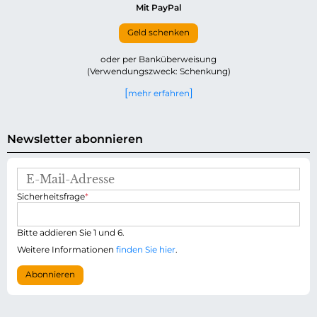
Mit PayPal
Geld schenken
oder per Banküberweisung
(Verwendungszweck: Schenkung)
mehr erfahren
Newsletter abonnieren
E
-
P
Sicherheitsfrage
*
M
f
a
l
i
i
Bitte addieren Sie 1 und 6.
l
c
-
Weitere Informationen
finden Sie hier
.
h
A
t
d
Abonnieren
f
r
e
e
l
s
d