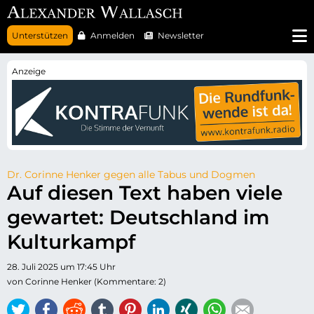
N
Unterstützen
Anmelden
Newsletter
a
v
i
g
a
t
i
o
n
ü
b
e
r
Dr. Corinne Henker gegen alle Tabus und Dogmen
s
Auf diesen Text haben viele
p
r
gewartet: Deutschland im
i
n
g
Kulturkampf
e
n
28. Juli 2025 um 17:45 Uhr
von Corinne Henker (Kommentare: 2)
Twitter
Facebook
Reddit
tumblr
Pinterest
LinkedIn
Xing
WhatsApp
E-mail