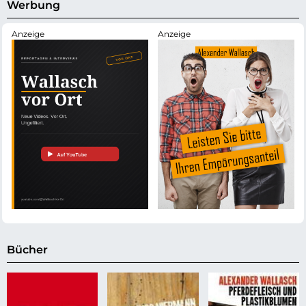
s
Werbung
e
Bücher