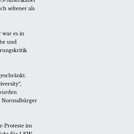
 US-Amerikaner
ch seltener als
 war es in
che und
rungskritik
eschränkt.
versity“,
 wurden
en Normalbürger
r-Proteste im