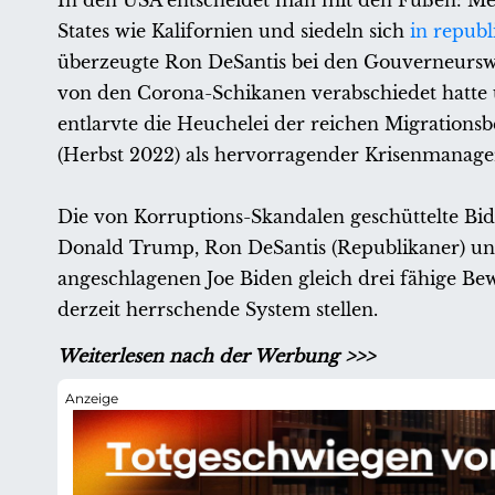
In den USA entscheidet man mit den Füßen: Me
States wie Kalifornien und siedeln sich
in repub
überzeugte Ron DeSantis bei den Gouverneursw
von den Corona-Schikanen verabschiedet hatte
entlarvte die Heuchelei der reichen Migrations
(Herbst 2022) als hervorragender Krisenmanage
Die von Korruptions-Skandalen geschüttelte Bid
Donald Trump, Ron DeSantis (Republikaner) und
angeschlagenen Joe Biden gleich drei fähige Bew
derzeit herrschende System stellen.
Weiterlesen nach der Werbung >>>