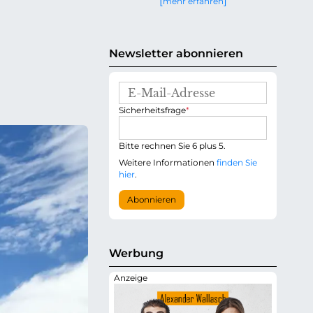
mehr erfahren
g
e
n
Newsletter abonnieren
E
-
P
Sicherheitsfrage
*
M
f
a
l
i
i
Bitte rechnen Sie 6 plus 5.
l
c
-
Weitere Informationen
finden Sie
h
A
hier
.
t
d
f
r
Abonnieren
e
e
l
s
d
s
e
Werbung