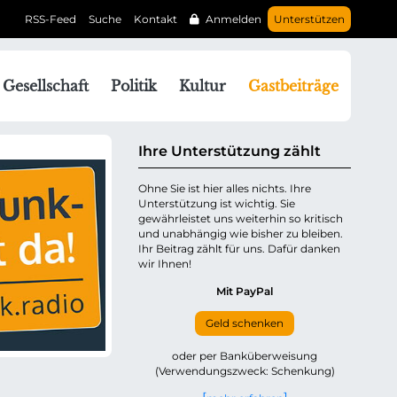
RSS-Feed
Suche
Kontakt
Anmelden
Unterstützen
N
Gesellschaft
Politik
Kultur
Gastbeiträge
a
v
g
Ihre Unterstützung zählt
a
Ohne Sie ist hier alles nichts. Ihre
Unterstützung ist wichtig. Sie
o
gewährleistet uns weiterhin so kritisch
n
und unabhängig wie bisher zu bleiben.
ü
Ihr Beitrag zählt für uns. Dafür danken
wir Ihnen!
b
e
Mit PayPal
Geld schenken
p
oder per Banküberweisung
(Verwendungszweck: Schenkung)
n