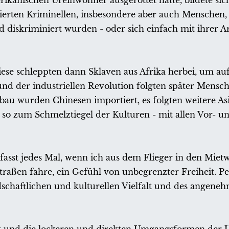
anischen Ureinwohner ausgerottet hatte, bildete sich
rtierten Kriminellen, insbesondere aber auch Menschen, 
diskriminiert wurden - oder sich einfach mit ihrer Ar
se schleppten dann Sklaven aus Afrika herbei, um auf
nd der industriellen Revolution folgten später Mensch
au wurden Chinesen importiert, es folgten weitere As
o zum Schmelztiegel der Kulturen - mit allen Vor- un
rfasst jedes Mal, wenn ich aus dem Flieger in den Miet
raßen fahre, ein Gefühl von unbegrenzter Freiheit. Pe
chaftlichen und kulturellen Vielfalt und des angeneh