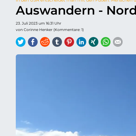
Auswandern - Nor
23. Juli 2023 um 16:31 Uhr
von Corinne Henker (Kommentare: 1)
Twitter
Facebook
Reddit
tumblr
Pinterest
LinkedIn
Xing
WhatsAp
E-ma