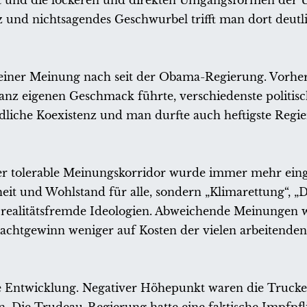
it und die lockeren und direkten Umgangsformen der
z und nichtsagendes Geschwurbel trifft man dort deutli
 meiner Meinung nach seit der Obama-Regierung. Vorher
nz eigenen Geschmack führte, verschiedenste politis
edliche Koexistenz und man durfte auch heftigste Regie
er tolerable Meinungskorridor wurde immer mehr eing
t und Wohlstand für alle, sondern „Klimarettung“, „Di
re realitätsfremde Ideologien. Abweichende Meinungen
Machtgewinn weniger auf Kosten der vielen arbeitend
 Entwicklung. Negativer Höhepunkt waren die Trucke