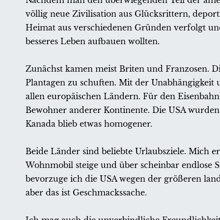
Nachdem man den überwiegenden Teil der amerik
völlig neue Zivilisation aus Glücksrittern, depo
Heimat aus verschiedenen Gründen verfolgt und 
besseres Leben aufbauen wollten.
Zunächst kamen meist Briten und Franzosen. Die
Plantagen zu schuften. Mit der Unabhängigkeit u
allen europäischen Ländern. Für den Eisenbahnb
Bewohner anderer Kontinente. Die USA wurden s
Kanada blieb etwas homogener.
Beide Länder sind beliebte Urlaubsziele. Mich e
Wohnmobil steige und über scheinbar endlose St
bevorzuge ich die USA wegen der größeren lands
aber das ist Geschmackssache.