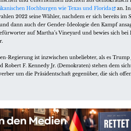
nschen und Unternehmen flüchten aus demokratisch r
likanischen Hochburgen wie Texas und Florida
an. In
ahlen 2022 seine Wähler, nachdem er sich bereits i
 und dann auch der Gender-Ideologie den Kampf ansag
befürworter auf Martha’s Vineyard und bewies sich bei
r.
en-Regierung ist inzwischen unbeliebter, als es Trump 
 Robert F. Kennedy Jr. (Demokraten) stehen dem sicht
erber um die Präsidentschaft gegenüber, die sich offe