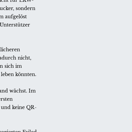
icht für LKW-
ucker, sondern
m aufgelöst
Unterstützer
licheren
adurch nicht,
n sich im
 leben könnten.
tand wächst. Im
ersten
 und keine QR-