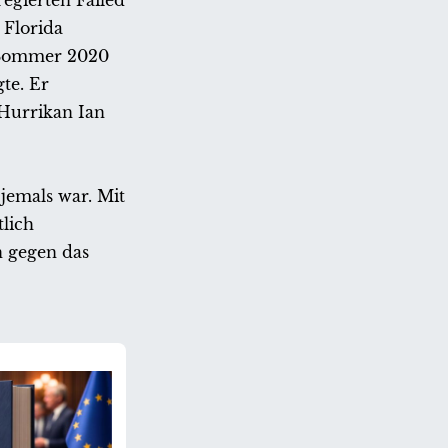
egierten Failed
 Florida
m Sommer 2020
te. Er
 Hurrikan Ian
jemals war. Mit
lich
n gegen das