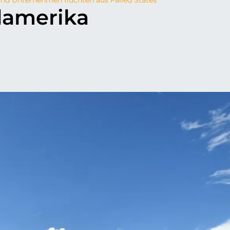
damerika
p
il