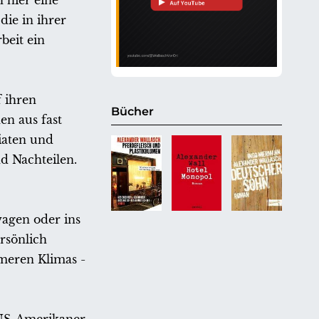
 hier eine
die in ihrer
beit ein
 ihren
Bücher
en aus fast
iaten und
d Nachteilen.
wagen oder ins
rsönlich
meren Klimas -