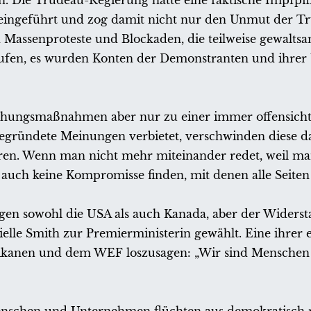
 Die Trudeau-Regierung hatte eine faktische Impfpfl
eingeführt und zog damit nicht nur den Unmut der Tr
en Massenproteste und Blockaden, die teilweise gewaltsa
ufen, es wurden Konten der Demonstranten und ihrer 
ziehungsmaßnahmen aber nur zu einer immer offensicht
begründete Meinungen verbietet, verschwinden diese d
ieren. Wenn man nicht mehr miteinander redet, weil ma
auch keine Kompromisse finden, mit denen alle Seiten
ngen sowohl die USA als auch Kanada, aber der Widers
lle Smith zur Premierministerin gewählt. Eine ihrer 
ikanen und dem WEF loszusagen: „Wir sind Menschen