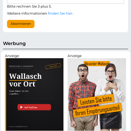
l
i
i
Bitte rechnen Sie 3 plus 5.
l
c
-
Weitere Informationen
finden Sie hier
.
h
A
t
d
Abonnieren
f
r
e
e
l
s
d
s
Werbung
e