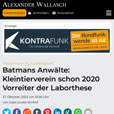
N
Unterstützen
Anmelden
Newsletter
a
v
i
g
a
t
i
o
n
ü
b
e
r
Fledermaus als Sündenbock?
s
Batmans Anwälte:
p
r
Kleintierverein schon 2020
i
n
g
Vorreiter der Laborthese
e
n
27. Oktober 2022 um 13:56 Uhr
von Gaia Louise Vonhof
Twitter
Facebook
Reddit
tumblr
Pinterest
LinkedIn
Xing
WhatsApp
E-mail