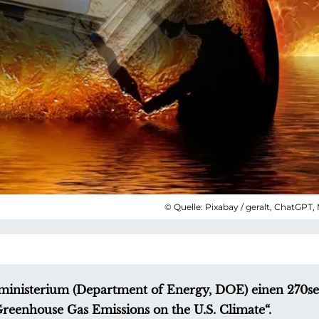
© Quelle: Pixabay / geralt, ChatGPT,
eministerium (Department of Energy, DOE) einen 270se
Greenhouse Gas Emissions on the U.S. Climate“.