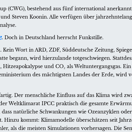
up (CWG), bestehend aus fünf international anerkann
y und Steven Koonin. Alle verfügen über jahrzehntelan
alyse.
. Doch in Deutschland herrscht Funkstille.
 Kein Wort in ARD, ZDF, Süddeutsche Zeitung, Spiege
tte begann, wird hierzulande totgeschwiegen. Stattdes
 Hitzeapokalypse und CO₂ als Weltuntergangsgas. Ein 
ieministerium des mächtigsten Landes der Erde, wird 
artig. Der menschliche Einfluss auf das Klima wird zwar
 der Weltklimarat IPCC praktisch die gesamte Erwärmu
, dass natürliche Schwankungen wie Ozeanzyklen oder
umt. Hinzu kommt: Klimamodelle überschätzen seit Jahr
ler, als die meisten Simulationen vorhersagen. Die Sens