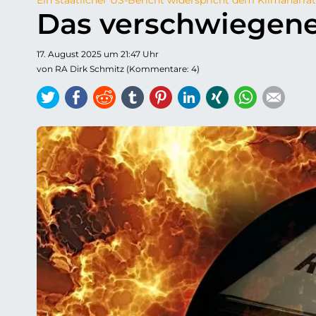
Das verschwiegen
17. August 2025 um 21:47 Uhr
von RA Dirk Schmitz (Kommentare: 4)
Twitter
Facebook
Reddit
tumblr
Pinterest
LinkedIn
Xing
WhatsAp
E-ma