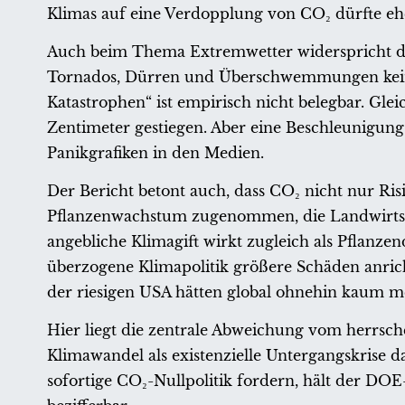
Klimas auf eine Verdopplung von CO₂ dürfte eher
Auch beim Thema Extremwetter widerspricht de
Tornados, Dürren und Überschwemmungen keine
Katastrophen“ ist empirisch nicht belegbar. Gleic
Zentimeter gestiegen. Aber eine Beschleunigung
Panikgrafiken in den Medien.
Der Bericht betont auch, dass CO₂ nicht nur Risi
Pflanzenwachstum zugenommen, die Landwirtsch
angebliche Klimagift wirkt zugleich als Pflanze
überzogene Klimapolitik größere Schäden anric
der riesigen USA hätten global ohnehin kaum mes
Hier liegt die zentrale Abweichung vom herrs
Klimawandel als existenzielle Untergangskrise d
sofortige CO₂-Nullpolitik fordern, hält der DOE-