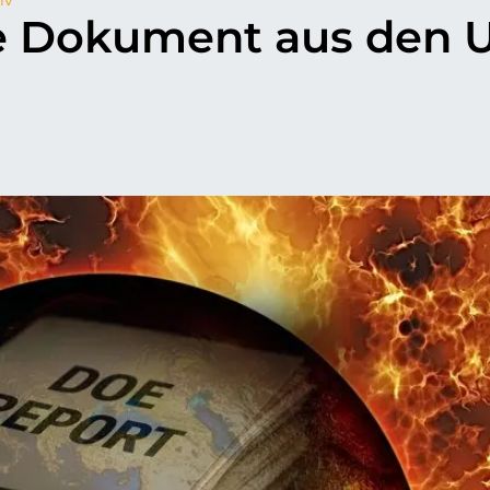
e Dokument aus den 
p
il