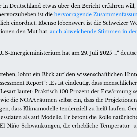
in Deutschland etwas über den Bericht erfahren will,
hervorzuheben ist die
hervorragende Zusammenfassun
dlich einordnet. Ebenso lobenswert ist die Schweizer W
tionen den Mut hat,
auch abweichende Stimmen in der
S-Energieministerium hat am 29. Juli 2025 …“ deutsc
ehen, lohnt ein Blick auf den wissenschaftlichen Hin
sessment Report“: „Es ist eindeutig, dass menschlicher
 Lesart lautet: Praktisch 100 Prozent der Erwärmung se
wie die NOAA räumen selbst ein, dass die Projektione
gen, dass Klimamodelle tendenziell zu heiß laufen. Gen
essdaten als auf Modelle. Er betont die Rolle natürlich
er El-Niño-Schwankungen, die erhebliche Temperatur- 