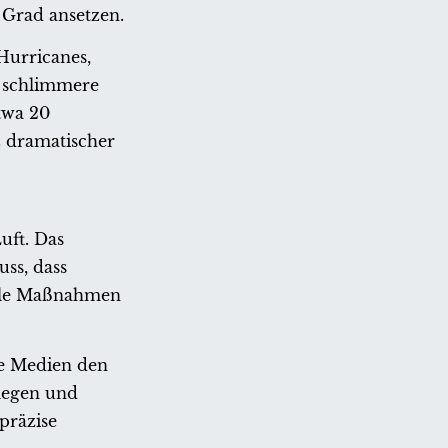
 Grad ansetzen.
Hurricanes,
 schlimmere
etwa 20
z dramatischer
uft. Das
uss, dass
nale Maßnahmen
he Medien den
tlegen und
präzise