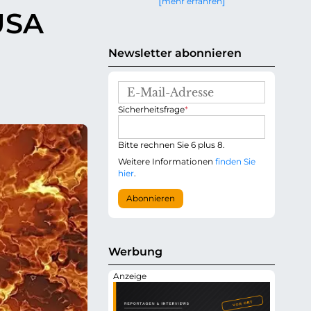
mehr erfahren
g
USA
e
n
Newsletter abonnieren
E
-
P
Sicherheitsfrage
*
M
f
a
l
i
i
Bitte rechnen Sie 6 plus 8.
l
c
-
Weitere Informationen
finden Sie
h
A
hier
.
t
d
f
r
Abonnieren
e
e
l
s
d
s
e
Werbung