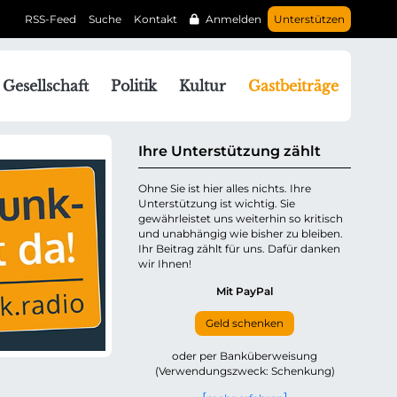
RSS-Feed
Suche
Kontakt
Anmelden
Unterstützen
N
Gesellschaft
Politik
Kultur
Gastbeiträge
a
v
g
Ihre Unterstützung zählt
a
Ohne Sie ist hier alles nichts. Ihre
Unterstützung ist wichtig. Sie
o
gewährleistet uns weiterhin so kritisch
n
und unabhängig wie bisher zu bleiben.
ü
Ihr Beitrag zählt für uns. Dafür danken
wir Ihnen!
b
e
Mit PayPal
Geld schenken
p
oder per Banküberweisung
(Verwendungszweck: Schenkung)
n