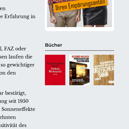
ten
ge Erfahrung in
Bücher
l, FAZ oder
sen laufen die
so gewichtiger
von den
 bestätigt,
ng seit 1950
 Sonneneffekte
zehnten
itivität des