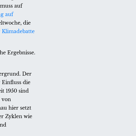
 muss auf
g auf
eltwoche, die
 Klimadebatte
he Ergebnisse.
tergrund. Der
 Einfluss die
it 1950 sind
n von
au hier setzt
er Zyklen wie
und