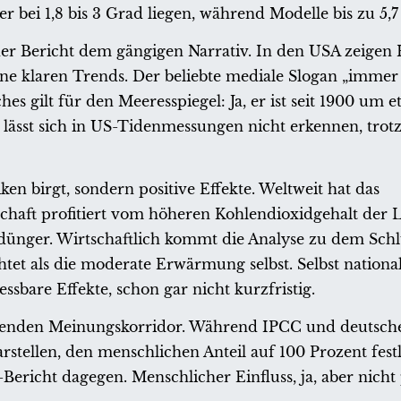
 bei 1,8 bis 3 Grad liegen, während Modelle bis zu 5,7
r Bericht dem gängigen Narrativ. In den USA zeigen 
 klaren Trends. Der beliebte mediale Slogan „immer
hes gilt für den Meeresspiegel: Ja, er ist seit 1900 um 
 lässt sich in US-Tidenmessungen nicht erkennen, trot
ken birgt, sondern positive Effekte. Weltweit hat das
aft profitiert vom höheren Kohlendioxidgehalt der L
ndünger. Wirtschaftlich kommt die Analyse zu dem Schl
htet als die moderate Erwärmung selbst. Selbst natio
sbare Effekte, schon gar nicht kurzfristig.
chenden Meinungskorridor. Während IPCC und deutsc
arstellen, den menschlichen Anteil auf 100 Prozent fes
Bericht dagegen. Menschlicher Einfluss, ja, aber nicht 