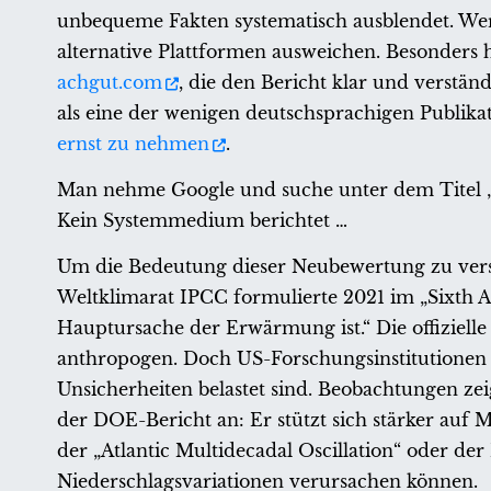
unbequeme Fakten systematisch ausblendet. Wer 
alternative Plattformen ausweichen. Besonders 
achgut.com
, die den Bericht klar und verstän
als eine der wenigen deutschsprachigen Publika
ernst zu nehmen
.
Man nehme Google und suche unter dem Titel „U
Kein Systemmedium berichtet …
Um die Bedeutung dieser Neubewertung zu verst
Weltklimarat IPCC formulierte 2021 im „Sixth As
Hauptursache der Erwärmung ist.“ Die offizielle
anthropogen. Doch US-Forschungsinstitutionen 
Unsicherheiten belastet sind. Beobachtungen zei
der DOE-Bericht an: Er stützt sich stärker auf M
der „Atlantic Multidecadal Oscillation“ oder d
Niederschlagsvariationen verursachen können.