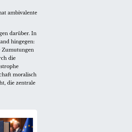
hat ambivalente
gen darüber. In
land hingegen:
die Zumutungen
rch die
astrophe
chaft moralisch
t, die zentrale