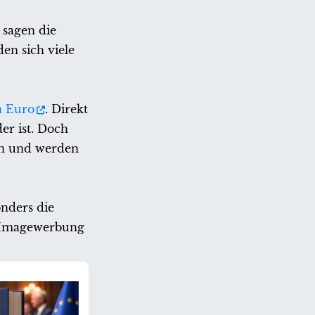
 sagen die
en sich viele
n Euro
. Direkt
er ist. Doch
rn und werden
nders die
e Imagewerbung