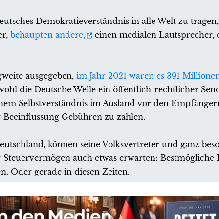
utsches Demokratieverständnis in alle Welt zu tragen,
er,
behaupten andere,
einen medialen Lautsprecher, d
agweite ausgegeben,
im Jahr 2021 waren es 391 Millione
wohl die Deutsche Welle ein öffentlich-rechtlicher Send
enem Selbstverständnis im Ausland vor den Empfänge
er Beeinflussung Gebühren zu zahlen.
utschland, können seine Volksvertreter und ganz beso
ler Steuervermögen auch etwas erwarten: Bestmöglich
en. Oder gerade in diesen Zeiten.