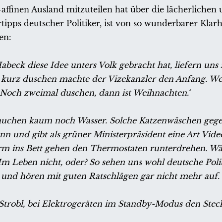
ffinen Ausland mitzuteilen hat über die lächerlichen
s deutscher Politiker, ist von so wunderbarer Klarhe
en:
Habeck diese Idee unters Volk gebracht hat, liefern u
Mit kurz duschen machte der Vizekanzler den Anfang. We
 ‚Noch zweimal duschen, dann ist Weihnachten.‘
rauchen kaum noch Wasser. Solche Katzenwäschen geg
n und gibt als grüner Ministerpräsident eine Art Vid
orm ins Bett gehen den Thermostaten runterdrehen. Wä
m Leben nicht, oder? So sehen uns wohl deutsche Polit
t und hören mit guten Ratschlägen gar nicht mehr auf.
 Strobl, bei Elektrogeräten im Standby-Modus den Steck