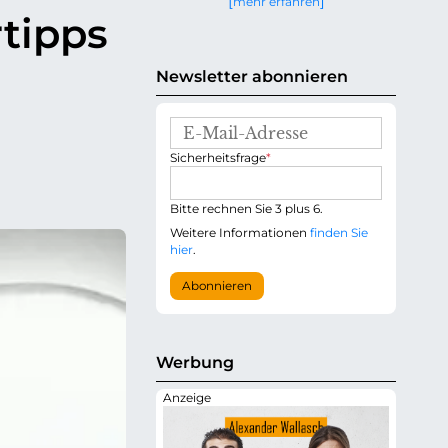
mehr erfahren
g
rtipps
e
n
Newsletter abonnieren
E
-
P
Sicherheitsfrage
*
M
f
a
l
i
i
Bitte rechnen Sie 3 plus 6.
l
c
-
Weitere Informationen
finden Sie
h
A
hier
.
t
d
f
r
Abonnieren
e
e
l
s
d
s
e
Werbung