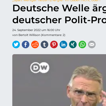
Deutsche Welle ärg
deutscher Polit-P
24. September 2022 um 16:00 Uhr
von Bertolt Willison (Kommentare: 2)
Twitter
Facebook
Reddit
tumblr
Pinterest
LinkedIn
Xing
WhatsAp
E-ma