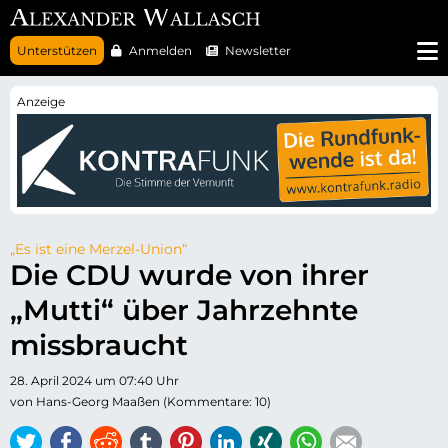
N
Unterstützen
Anmelden
Newsletter
a
v
i
g
a
t
i
o
n
ü
b
e
r
„Es ist eine Merzel-Union“
s
Die CDU wurde von ihrer
p
r
„Mutti“ über Jahrzehnte
i
n
g
missbraucht
e
n
28. April 2024 um 07:40 Uhr
von Hans-Georg Maaßen (Kommentare: 10)
Twitter
Facebook
Reddit
tumblr
Pinterest
LinkedIn
Xing
WhatsApp
E-mail