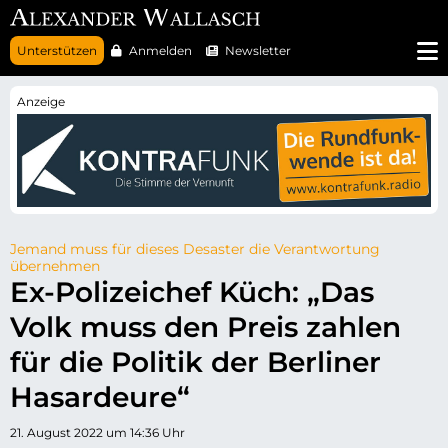
N
Unterstützen
Anmelden
Newsletter
a
v
i
g
a
t
i
o
n
ü
b
e
r
Jemand muss für dieses Desaster die Verantwortung
s
übernehmen
p
Ex-Polizeichef Küch: „Das
r
i
Volk muss den Preis zahlen
n
g
e
für die Politik der Berliner
n
Hasardeure“
21. August 2022 um 14:36 Uhr