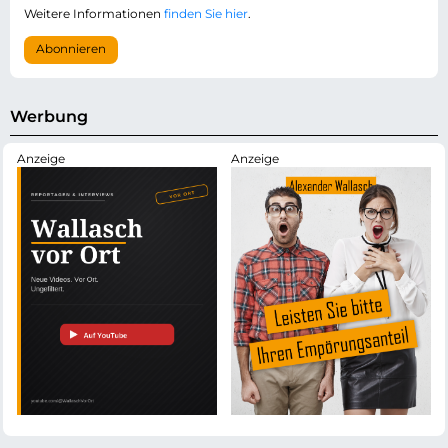
c
-
Weitere Informationen
finden Sie hier
.
h
A
t
d
Abonnieren
f
r
e
e
l
s
d
s
Werbung
e