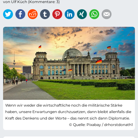
von Ulf Küch (Kommentare: 3)
Twitter
Facebook
Reddit
tumblr
Pinterest
LinkedIn
Xing
WhatsApp
E-mail
Wenn wir weder die wirtschaftliche noch die militärische Stärke
haben, unsere Erwartungen durchzusetzen, dann bleibt allenfalls die
Kraft des Denkens und der Worte – das nennt sich dann Diplomatie.
© Quelle: Pixabay / drhorstdonath1