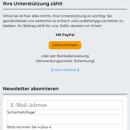
Ihre Unterstützung zählt
Ohne Sie ist hier alles nichts. Ihre Unterstützung ist wichtig. Sie
gewährleistet uns weiterhin so kritisch und unabhängig wie bisher zu
bleiben. Ihr Beitrag zählt für uns. Dafür danken wir Ihnen!
Mit PayPal
Geld schenken
oder per Banküberweisung
(Verwendungszweck: Schenkung)
mehr erfahren
Newsletter abonnieren
E
-
P
Sicherheitsfrage
*
M
f
a
l
i
i
Bitte rechnen Sie 4 plus 4.
l