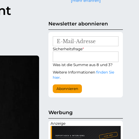
mehr erfahren
g
nt
e
n
Newsletter abonnieren
E
-
P
Sicherheitsfrage
*
M
f
a
l
i
i
Was ist die Summe aus 8 und 3?
l
c
-
Weitere Informationen
finden Sie
h
A
hier
.
t
d
f
r
Abonnieren
e
e
l
s
d
s
e
Werbung