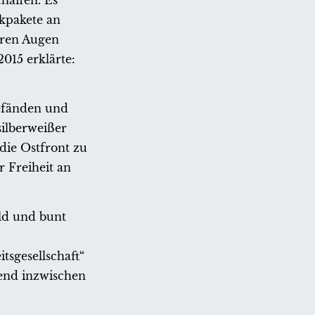
haffen. Es
kpakete an
hren Augen
015 erklärte:
befänden und
silberweißer
die Ostfront zu
r Freiheit an
ild und bunt
tsgesellschaft“
zend inzwischen