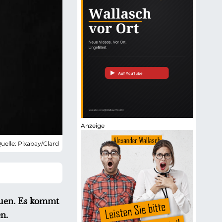
uelle: Pixabay/Clard
rauen. Es kommt
n.