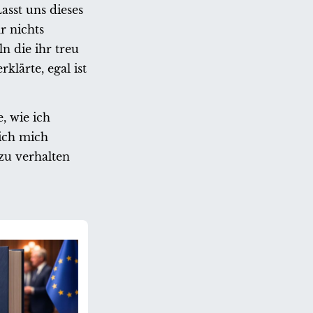
sst uns dieses
r nichts
n die ihr treu
lärte, egal ist
, wie ich
 ich mich
zu verhalten