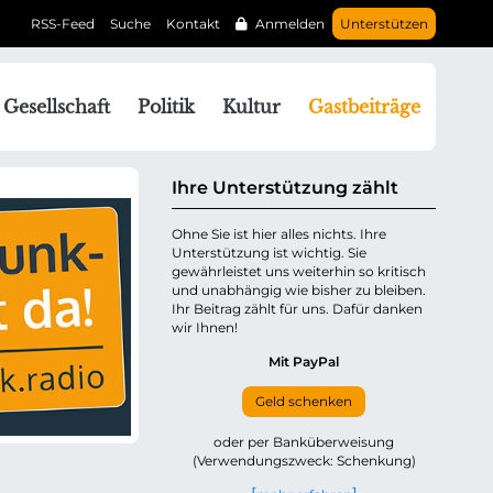
RSS-Feed
Suche
Kontakt
Anmelden
Unterstützen
N
Gesellschaft
Politik
Kultur
Gastbeiträge
a
v
g
Ihre Unterstützung zählt
a
Ohne Sie ist hier alles nichts. Ihre
Unterstützung ist wichtig. Sie
o
gewährleistet uns weiterhin so kritisch
n
und unabhängig wie bisher zu bleiben.
ü
Ihr Beitrag zählt für uns. Dafür danken
wir Ihnen!
b
e
Mit PayPal
Geld schenken
p
oder per Banküberweisung
(Verwendungszweck: Schenkung)
n