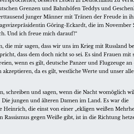
versprochenes, besseres Leben in Deutschland zu versc
deutschen Grenzen und Bahnhöfen Teddys und Geschen
erttausend junger Männer mit Tränen der Freude in i
agsvizepräsidentin Göring-Eckardt, die im November 2
ch. Und ich freue mich darauf!“
en, die mir sagen, dass wir uns im Krieg mit Russland 
icht, dass dem doch nicht so sei. Es sind Frauen mit 
eien, wenn es gilt, deutsche Panzer und Flugzeuge an 
akzeptieren, da es gilt, westliche Werte und unser alle
nken, schreiben und sagen, wenn die Nacht womöglich w
. Die jungen und älteren Damen im Land. Es war die
Heinrich, die einst von einer „ekligen weißen Mehrhei
n Rassismus gegen Weiße gibt, ist in die Richtung het