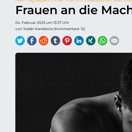
Frauen an die Mach
04. Februar 2023 um 13:37 Uhr
von Toddn Kandziora (Kommentare: 12)
Twitter
Facebook
Reddit
tumblr
Pinterest
LinkedIn
Xing
WhatsAp
E-ma