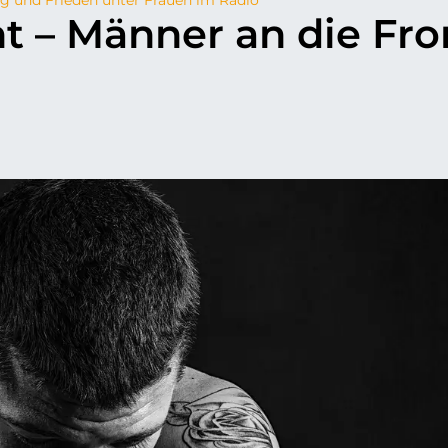
t – Männer an die Fro
p
il