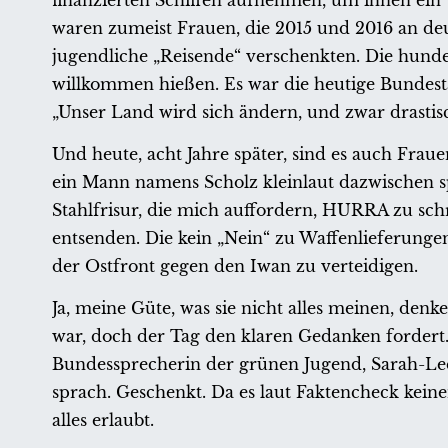
finanzierten Schiffen aufnehmen, um ihnen ein 
waren zumeist Frauen, die 2015 und 2016 an 
jugendliche „Reisende“ verschenkten. Die hund
willkommen hießen. Es war die heutige Bundest
„Unser Land wird sich ändern, und zwar drastis
Und heute, acht Jahre später, sind es auch Frau
ein Mann namens Scholz kleinlaut dazwischen spr
Stahlfrisur, die mich auffordern, HURRA zu schr
entsenden. Die kein „Nein“ zu Waffenlieferungen 
der Ostfront gegen den Iwan zu verteidigen.
Ja, meine Güte, was sie nicht alles meinen, de
war, doch der Tag den klaren Gedanken fordert
Bundessprecherin der grünen Jugend, Sarah-Lee 
sprach. Geschenkt. Da es laut Faktencheck keine
alles erlaubt.