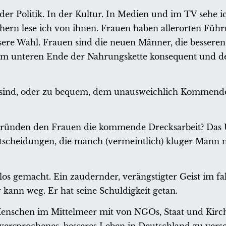
der Politik. In der Kultur. In Medien und im TV sehe i
chern lese ich von ihnen. Frauen haben allerorten Füh
ssere Wahl. Frauen sind die neuen Männer, die bessere
n am unteren Ende der Nahrungskette konsequent und d
 sind, oder zu bequem, dem unausweichlich Kommende
en Gründen den Frauen die kommende Drecksarbeit? Da
ntscheidungen, die manch (vermeintlich) kluger Mann 
s gemacht. Ein zaudernder, verängstigter Geist im fa
 kann weg. Er hat seine Schuldigkeit getan.
 Menschen im Mittelmeer mit von NGOs, Staat und Kirc