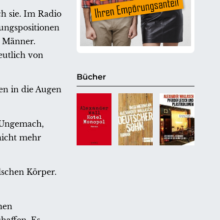
ch sie. Im Radio
rungspositionen
n Männer.
eutlich von
Bücher
n in die Augen
s Ungemach,
nicht mehr
lschen Körper.
hen