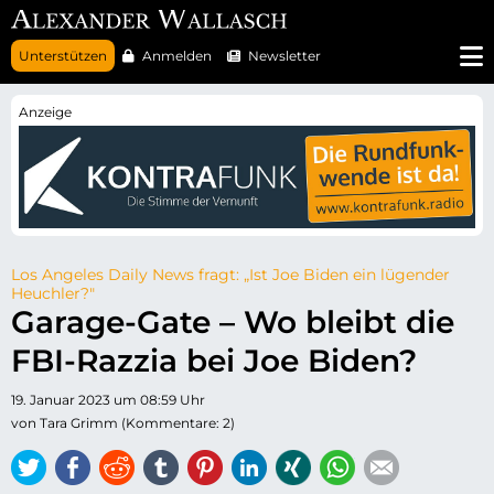
N
Unterstützen
Anmelden
Newsletter
a
v
i
g
a
t
i
o
n
ü
b
e
r
Los Angeles Daily News fragt: „Ist Joe Biden ein lügender
s
Heuchler?"
p
Garage-Gate – Wo bleibt die
r
i
FBI-Razzia bei Joe Biden?
n
g
e
19. Januar 2023 um 08:59 Uhr
n
von Tara Grimm (Kommentare: 2)
Twitter
Facebook
Reddit
tumblr
Pinterest
LinkedIn
Xing
WhatsApp
E-mail