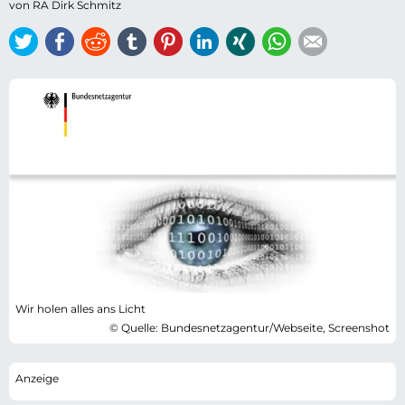
von RA Dirk Schmitz
Twitter
Facebook
Reddit
tumblr
Pinterest
LinkedIn
Xing
WhatsApp
E-mail
Wir holen alles ans Licht
© Quelle: Bundesnetzagentur/Webseite, Screenshot