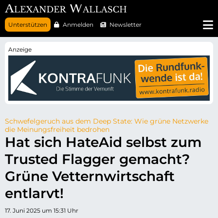
N
Unterstützen
Anmelden
Newsletter
a
v
i
g
a
t
i
o
n
ü
b
e
r
Schwefelgeruch aus dem Deep State: Wie grüne Netzwerke
s
die Meinungsfreiheit bedrohen
p
Hat sich HateAid selbst zum
r
i
Trusted Flagger gemacht?
n
g
e
Grüne Vetternwirtschaft
n
entlarvt!
17. Juni 2025 um 15:31 Uhr