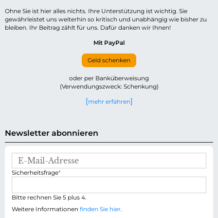
Ohne Sie ist hier alles nichts. Ihre Unterstützung ist wichtig. Sie
gewährleistet uns weiterhin so kritisch und unabhängig wie bisher zu
bleiben. Ihr Beitrag zählt für uns. Dafür danken wir Ihnen!
Mit PayPal
Geld schenken
oder per Banküberweisung
(Verwendungszweck: Schenkung)
mehr erfahren
Newsletter abonnieren
E
-
P
Sicherheitsfrage
*
M
f
a
l
i
i
Bitte rechnen Sie 5 plus 4.
l
c
-
Weitere Informationen
finden Sie hier
.
h
A