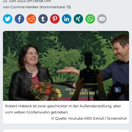
23. Juni 2023 um 09:58 Uhr
von Corinne Henker (Kommentare: 13)
Twitter
Facebook
Reddit
tumblr
Pinterest
LinkedIn
Xing
WhatsApp
E-mail
Robert Habeck ist zwar geschickter in der Außendarstellung, aber
vom selben Größenwahn getrieben.
© Quelle: Youtube ARD Extra3 / Screenshot