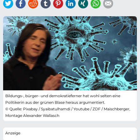
Twitter
Facebook
Reddit
tumblr
Pinterest
LinkedIn
Xing
WhatsApp
E-mail
Bildungs-, bürger- und demokratieferner hat wohl selten eine
Politikerin aus der grünen Blase heraus argumentiert.
© Quelle: Pixabay / Syaibatulhamdi / Youtube / ZDF / Maischberger,
Montage Alexander Wallasch