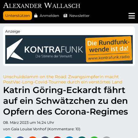
N
Unterstützen
Anmelden
Newsletter
a
v
i
g
a
t
i
o
n
ü
b
e
r
Unschuldslamm on the Road: Zwangsimpferin macht
s
PostVac-Long-Covid-Tournee durch ein verstörtes Land
p
Katrin Göring-Eckardt fährt
r
i
auf ein Schwätzchen zu den
n
g
e
Opfern des Corona-Regimes
n
08. März 2023 um 14:24 Uhr
von Gaia Louise Vonhof (Kommentare: 10)