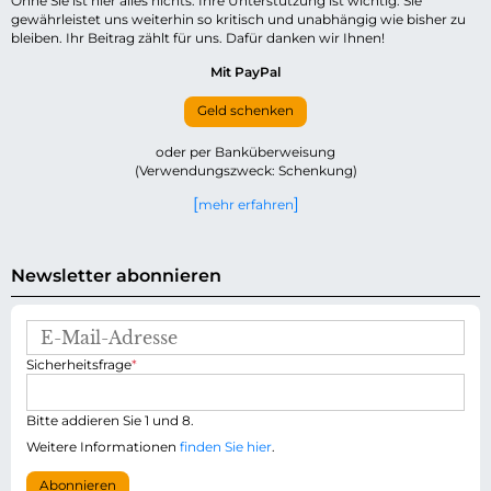
Ohne Sie ist hier alles nichts. Ihre Unterstützung ist wichtig. Sie
gewährleistet uns weiterhin so kritisch und unabhängig wie bisher zu
bleiben. Ihr Beitrag zählt für uns. Dafür danken wir Ihnen!
Mit PayPal
Geld schenken
oder per Banküberweisung
(Verwendungszweck: Schenkung)
mehr erfahren
Newsletter abonnieren
E
-
P
Sicherheitsfrage
*
M
f
a
l
i
i
Bitte addieren Sie 1 und 8.
l
c
-
Weitere Informationen
finden Sie hier
.
h
A
t
d
Abonnieren