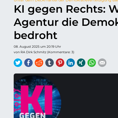
KI gegen Rechts: 
Agentur die Demokr
bedroht
08. August 2025 um 20:19 Uhr
von RA Dirk Schmitz (Kommentare: 3)
Twitter
Facebook
Reddit
tumblr
Pinterest
LinkedIn
Xing
WhatsAp
E-ma