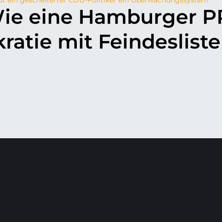
Wie eine Hamburger P
atie mit Feindeslist
p
il