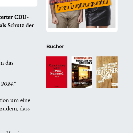
iterter CDU-
als Schutz der
Bücher
en das
 2024.“
ktion um eine
 zudem, dass