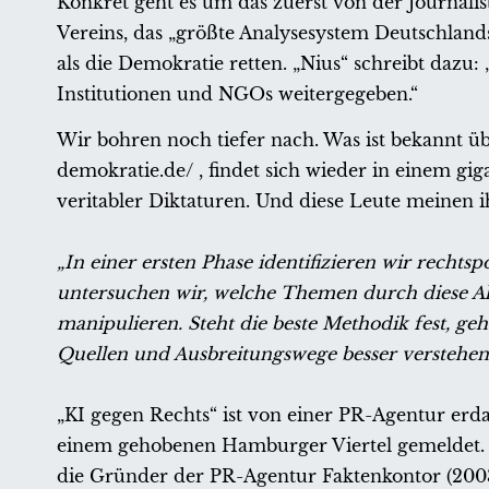
Konkret geht es um das zuerst von der Journalis
Vereins, das „größte Analysesystem Deutschland
als die Demokratie retten. „Nius“ schreibt daz
Institutionen und NGOs weitergegeben.“
Wir bohren noch tiefer nach. Was ist bekannt üb
demokratie.de/ , findet sich wieder in einem gi
veritabler Diktaturen. Und diese Leute meinen i
„In einer ersten Phase identifizieren wir recht
untersuchen wir, welche Themen durch diese Ak
manipulieren. Steht die beste Methodik fest, ge
Quellen und Ausbreitungswege besser verstehen
„KI gegen Rechts“ ist von einer PR-Agentur erd
einem gehobenen Hamburger Viertel gemeldet. D
die Gründer der PR-Agentur Faktenkontor (2003