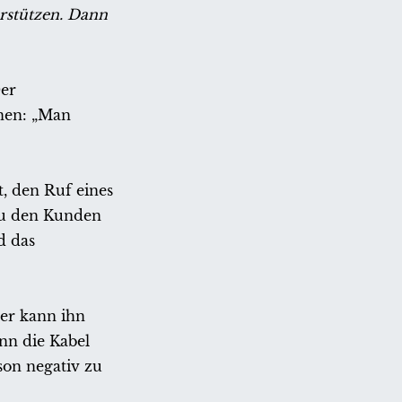
erstützen. Dann
Der
nnen: „Man
, den Ruf eines
 zu den Kunden
d das
der kann ihn
nn die Kabel
son negativ zu