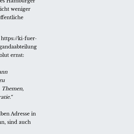
nes Hamburger
nicht weniger
ffentliche
ttps://ki-fuer-
agandaabteilung
lut ernst:
Dann
zu
e, Themen,
tie.“
lben Adresse in
n, sind auch