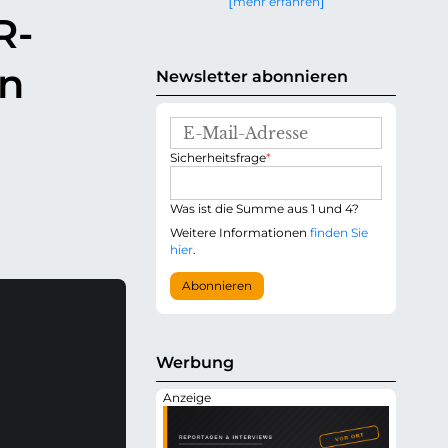
mehr erfahren
g
R-
e
n
en
Newsletter abonnieren
E
-
P
Sicherheitsfrage
*
M
f
a
l
i
i
Was ist die Summe aus 1 und 4?
l
c
-
Weitere Informationen
finden Sie
h
A
hier
.
t
d
f
r
Abonnieren
e
e
l
s
d
s
e
Werbung