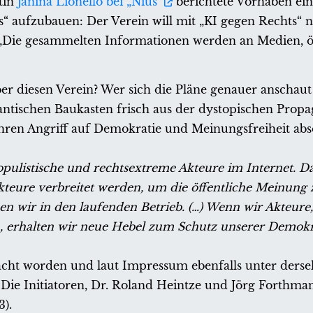
tin
Janina Lionello bei „Nius“
berichtete Vorhaben ei
s“ aufzubauen: Der Verein will mit „KI gegen Rechts“ 
u: „Die gesammelten Informationen werden an Medien, ö
er diesen Verein? Wer sich die Pläne genauer anschaut h
gantischen Baukasten frisch aus der dystopischen Prop
hren Angriff auf Demokratie und Meinungsfreiheit abso
spopulistische und rechtsextreme Akteure im Internet. 
teure verbreitet werden, um die öffentliche Meinung 
hen wir in den laufenden Betrieb. (…) Wenn wir Akteur
, erhalten wir neue Hebel zum Schutz unserer Demokra
acht worden und laut Impressum ebenfalls unter derse
ie Initiatoren, Dr. Roland Heintze und Jörg Forthman
).