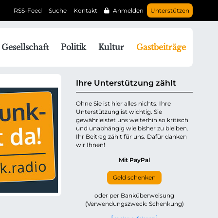
RSS-Feed
Suche
Kontakt
Anmelden
Unterstützen
N
Gesellschaft
Politik
Kultur
Gastbeiträge
a
v
g
Ihre Unterstützung zählt
a
Ohne Sie ist hier alles nichts. Ihre
Unterstützung ist wichtig. Sie
o
gewährleistet uns weiterhin so kritisch
n
und unabhängig wie bisher zu bleiben.
ü
Ihr Beitrag zählt für uns. Dafür danken
wir Ihnen!
b
e
Mit PayPal
Geld schenken
p
oder per Banküberweisung
(Verwendungszweck: Schenkung)
n