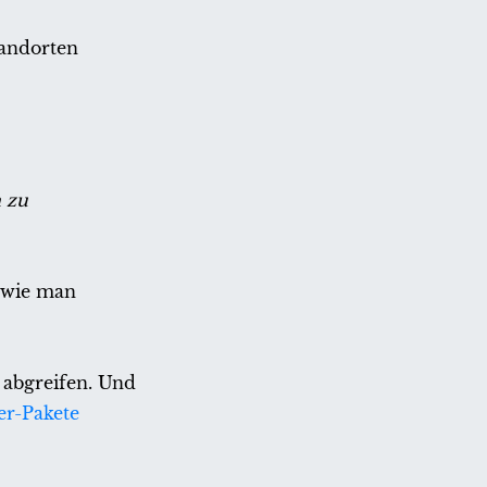
tandorten
h zu
, wie man
 abgreifen. Und
er-Pakete