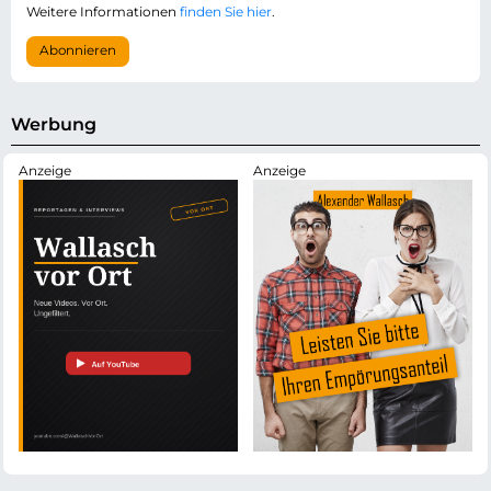
c
-
Weitere Informationen
finden Sie hier
.
h
A
t
d
Abonnieren
f
r
e
e
l
s
d
s
Werbung
e