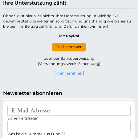
Ihre Unterstützung zählt
Ohne Sie ist hier alles nichts. Ihre Unterstützung ist wichtig. Sie
gewährleistet uns weiterhin so kritisch und unabhängig wie bisher zu
bleiben. Ihr Beitrag zählt für uns. Dafür danken wir Ihnen!
Mit PayPal
Geld schenken
oder per Banküberweisung
(Verwendungszweck: Schenkung)
mehr erfahren
Newsletter abonnieren
E
-
P
Sicherheitsfrage
*
M
f
a
l
i
i
Was ist die Summe aus 1 und 5?
l