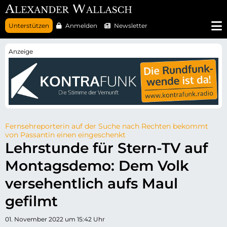
N
Unterstützen
Anmelden
Newsletter
a
v
i
g
a
t
i
o
n
ü
b
e
r
Fernsehreporterin auf der Suche nach Rechten bekommt
s
von Passantin einen eingeschenkt
p
Lehrstunde für Stern-TV auf
r
i
Montagsdemo: Dem Volk
n
g
e
versehentlich aufs Maul
n
gefilmt
01. November 2022 um 15:42 Uhr