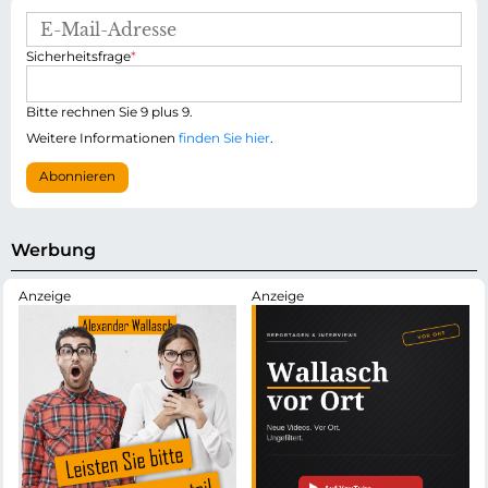
E
-
P
Sicherheitsfrage
*
M
f
a
l
i
i
Bitte rechnen Sie 9 plus 9.
l
c
-
Weitere Informationen
finden Sie hier
.
h
A
t
d
Abonnieren
f
r
e
e
l
s
d
s
Werbung
e