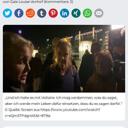
von Gaia Louise Vonhof (Kommentare: 2)
Twitter
Facebook
Reddit
tumblr
Pinterest
LinkedIn
Xing
WhatsApp
E-mail
„Und ich halte es mit Voltaire: Ich mag verdammen, was du sagst,
aber ich werde mein Leben dafür einsetzen, dass du es sagen darfst.“
© Quelle: Screen aus https://www.youtube.com/watch?
v=eQm3TPdgnAE&t=8716s