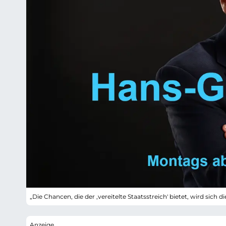
„Die Chancen, die der ,vereitelte Staatsstreich' bietet, wird sich