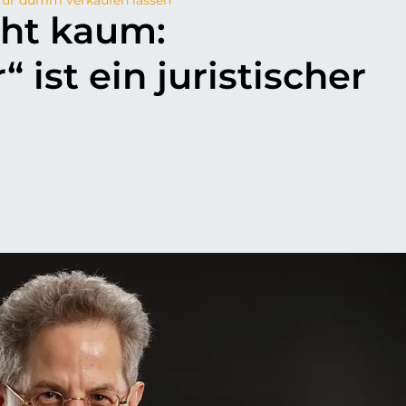
eht kaum:
ist ein juristischer
p
il