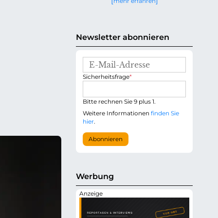
mehr erfahren
g
e
n
Newsletter abonnieren
E
-
P
Sicherheitsfrage
*
M
f
a
l
i
i
Bitte rechnen Sie 9 plus 1.
l
c
-
Weitere Informationen
finden Sie
h
A
hier
.
t
d
f
r
Abonnieren
e
e
l
s
d
s
e
Werbung