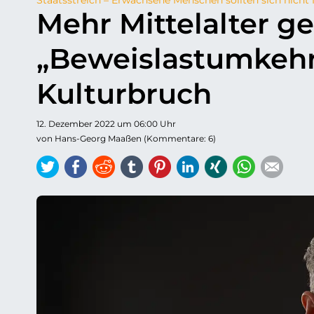
Mehr Mittelalter g
„Beweislastumkehr“ 
Kulturbruch
12. Dezember 2022 um 06:00 Uhr
von Hans-Georg Maaßen (Kommentare: 6)
Twitter
Facebook
Reddit
tumblr
Pinterest
LinkedIn
Xing
WhatsAp
E-ma