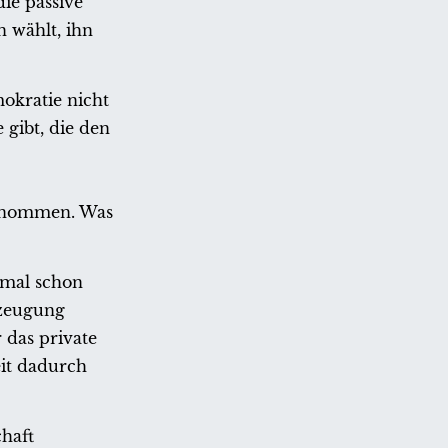
ie passive
 wählt, ihn
mokratie nicht
 gibt, die den
genommen. Was
hmal schon
rzeugung
 das private
it dadurch
haft