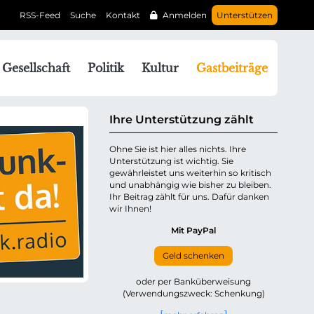
RSS-Feed
Suche
Kontakt
Anmelden
Unterstützen
N
Gesellschaft
Politik
Kultur
Gastbeiträge
a
v
g
Ihre Unterstützung zählt
a
Ohne Sie ist hier alles nichts. Ihre
Unterstützung ist wichtig. Sie
o
gewährleistet uns weiterhin so kritisch
n
und unabhängig wie bisher zu bleiben.
ü
Ihr Beitrag zählt für uns. Dafür danken
wir Ihnen!
b
e
Mit PayPal
Geld schenken
p
oder per Banküberweisung
(Verwendungszweck: Schenkung)
n