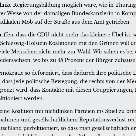
linke Regierungsbildung möglich wäre, wie in Thüring
iger Weise von der damaligen Bundeskanzlerin in Komp
adikalen Mob auf der Straße aus dem Amt getrieben.
iffen, dass die CDU nicht mehr das kleinere Übel ist, we
hleswig-Holstein Koalitionen mit den Grünen will un
o viele Menschen nicht mehr zur Wahl. Wir sahen es bei
dersachsen, wo bis zu 45 Prozent der Bürger zuhause 
emokratie so deformiert, dass dadurch ihre politische
h, dass jede politische Bewegung, die rechts von der Me
gegrenzt wird, dass Kontakte mit diesen Gruppierungen, 
nktioniert werden.
eine Koalition mit nichtlinken Parteien ins Spiel zu br
ahmen und gesellschaftlichem Reputationsverlust rec
tschland perfektioniert, so dass man gesellschaftlich er