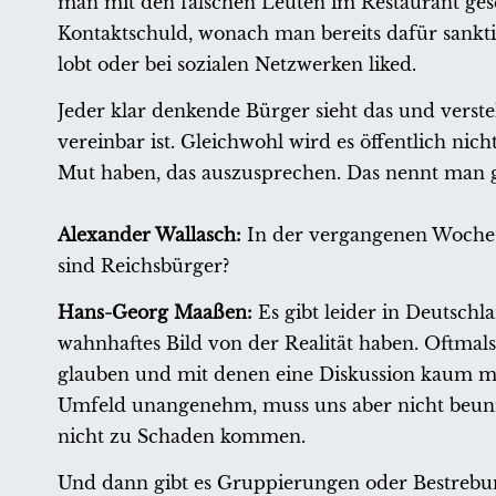
man mit den falschen Leuten im Restaurant gese
Kontaktschuld, wonach man bereits dafür sankti
lobt oder bei sozialen Netzwerken liked.
Jeder klar denkende Bürger sieht das und verste
vereinbar ist. Gleichwohl wird es öffentlich ni
Mut haben, das auszusprechen. Das nennt man 
Alexander Wallasch:
In der vergangenen Woche 
sind Reichsbürger?
Hans-Georg Maaßen:
Es gibt leider in Deutschl
wahnhaftes Bild von der Realität haben. Oftmals
glauben und mit denen eine Diskussion kaum mög
Umfeld unangenehm, muss uns aber nicht beun
nicht zu Schaden kommen.
Und dann gibt es Gruppierungen oder Bestrebung