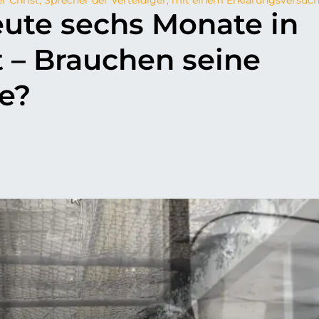
eute sechs Monate in
 – Brauchen seine
ge?
p
il