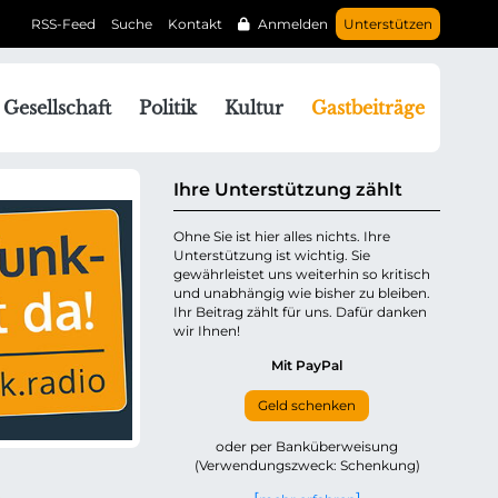
RSS-Feed
Suche
Kontakt
Anmelden
Unterstützen
N
Gesellschaft
Politik
Kultur
Gastbeiträge
a
v
g
Ihre Unterstützung zählt
a
Ohne Sie ist hier alles nichts. Ihre
Unterstützung ist wichtig. Sie
o
gewährleistet uns weiterhin so kritisch
n
und unabhängig wie bisher zu bleiben.
ü
Ihr Beitrag zählt für uns. Dafür danken
wir Ihnen!
b
e
Mit PayPal
Geld schenken
p
oder per Banküberweisung
(Verwendungszweck: Schenkung)
n
h