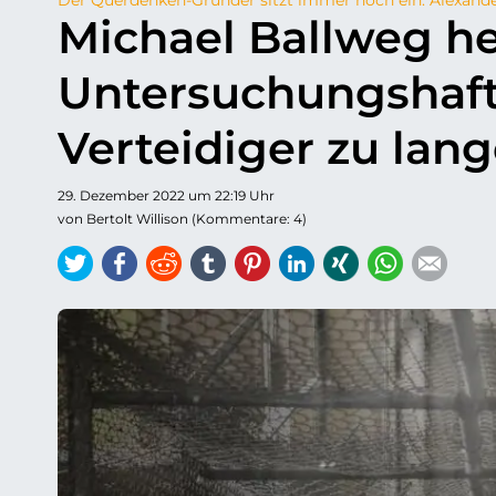
Michael Ballweg h
Untersuchungshaft
Verteidiger zu lan
29. Dezember 2022 um 22:19 Uhr
von Bertolt Willison (Kommentare: 4)
Twitter
Facebook
Reddit
tumblr
Pinterest
LinkedIn
Xing
WhatsAp
E-ma