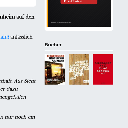
mmheim auf den
al
anlässlich
Bücher
haft. Aus Sicht
her dazu
mengefallen
n nur noch ein