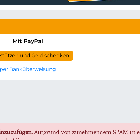
Mit PayPal
rstützen und Geld schenken
per Banküberweisung
p
il
inzuzufügen.
Aufgrund von zunehmendem SPAM ist e