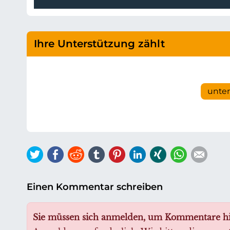
Ihre Unterstützung zählt
unte
Twitter
Facebook
Reddit
tumblr
Pinterest
LinkedIn
Xing
WhatsAp
E-ma
Einen Kommentar schreiben
Sie müssen sich anmelden, um Kommentare h