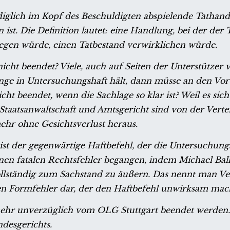
lediglich im Kopf des Beschuldigten abspielende Tathand
t. Die Definition lautet: eine Handlung, bei der der T
iegen würde, einen Tatbestand verwirklichen würde.
ht beendet? Viele, auch auf Seiten der Unterstützer 
ange in Untersuchungshaft hält, dann müsse an den Vo
t beendet, wenn die Sachlage so klar ist? Weil es sich
Staatsanwaltschaft und Amtsgericht sind von der Verte
ehr ohne Gesichtsverlust heraus.
st der gegenwärtige Haftbefehl, der die Untersuchung
inen fatalen Rechtsfehler begangen, indem Michael Bal
ollständig zum Sachstand zu äußern. Das nennt man V
chen Formfehler dar, der den Haftbefehl unwirksam mac
ehr unverzüglich vom OLG Stuttgart beendet werden.
desgerichts.