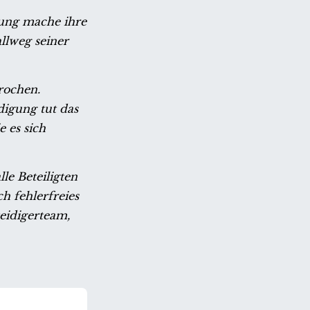
gung mache ihre
allweg seiner
rochen.
digung tut das
 es sich
le Beteiligten
h fehlerfreies
teidigerteam,