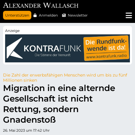
N
Unterstützen
Anmelden
Newsletter
a
v
i
g
a
t
i
o
n
ü
b
e
r
Die Zahl der erwerbsfähigen Menschen wird um bis zu fünf
s
Millionen sinken
p
Migration in eine alternde
r
i
Gesellschaft ist nicht
n
g
e
Rettung, sondern
n
Gnadenstoß
26. Mai 2023 um 17:42 Uhr