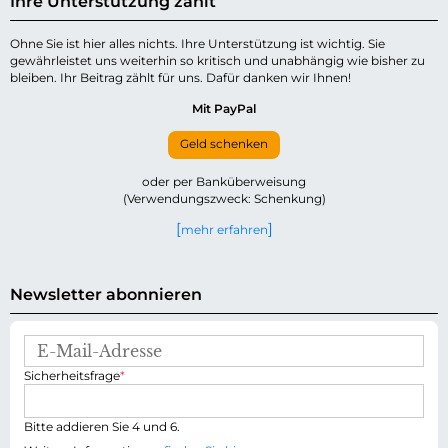
Ihre Unterstützung zählt
Ohne Sie ist hier alles nichts. Ihre Unterstützung ist wichtig. Sie
gewährleistet uns weiterhin so kritisch und unabhängig wie bisher zu
bleiben. Ihr Beitrag zählt für uns. Dafür danken wir Ihnen!
Mit PayPal
Geld schenken
oder per Banküberweisung
(Verwendungszweck: Schenkung)
mehr erfahren
Newsletter abonnieren
E
-
P
Sicherheitsfrage
*
M
f
a
l
i
i
Bitte addieren Sie 4 und 6.
l
c
-