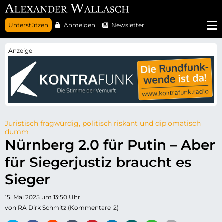
N
Unterstützen
Anmelden
Newsletter
a
v
i
g
a
t
i
o
n
ü
b
e
r
Juristisch fragwürdig, politisch riskant und diplomatisch
s
dumm
p
Nürnberg 2.0 für Putin – Aber
r
i
für Siegerjustiz braucht es
n
g
e
Sieger
n
15. Mai 2025 um 13:50 Uhr
von RA Dirk Schmitz (Kommentare: 2)