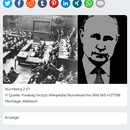
Twitter
Facebook
Reddit
tumblr
Pinterest
LinkedIn
Xing
WhatsApp
E-mail
Nürnberg 2.0?
© Quelle: Pixabay/ krzzzz Wikipedia/ Bundesarchiv Bild 183-H27798
Montage: Wallasch