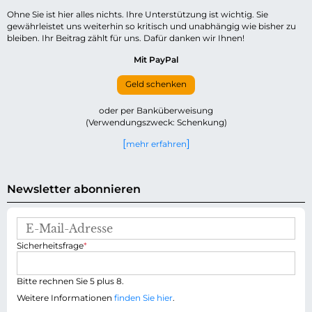
Ohne Sie ist hier alles nichts. Ihre Unterstützung ist wichtig. Sie
gewährleistet uns weiterhin so kritisch und unabhängig wie bisher zu
bleiben. Ihr Beitrag zählt für uns. Dafür danken wir Ihnen!
Mit PayPal
Geld schenken
oder per Banküberweisung
(Verwendungszweck: Schenkung)
mehr erfahren
Newsletter abonnieren
E
-
P
Sicherheitsfrage
*
M
f
a
l
i
i
Bitte rechnen Sie 5 plus 8.
l
c
-
Weitere Informationen
finden Sie hier
.
h
A