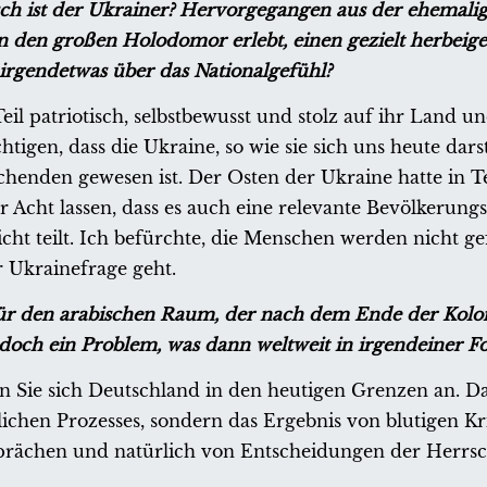
tisch ist der Ukrainer? Hervorgegangen aus der ehemali
n den großen Holodomor erlebt, einen gezielt herbeig
irgendetwas über das Nationalgefühl?
il patriotisch, selbstbewusst und stolz auf ihr Land un
tigen, dass die Ukraine, so wie sie sich uns heute darst
enden gewesen ist. Der Osten der Ukraine hatte in Te
 Acht lassen, dass es auch eine relevante Bevölkerung
icht teilt. Ich befürchte, die Menschen werden nicht ge
 Ukrainefrage geht.
für den arabischen Raum, der nach dem Ende der Kolon
doch ein Problem, was dann weltweit in irgendeiner Fo
n Sie sich Deutschland in den heutigen Grenzen an. Das
ichen Prozesses, sondern das Ergebnis von blutigen Kr
sprächen und natürlich von Entscheidungen der Herrs