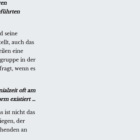
gen
eführten
d seine
ellt, auch das
ilen eine
sgruppe in der
fragt, wenn es
ialzeit oft am
rm existiert …
 ist nicht das
iegen, der
chenden an