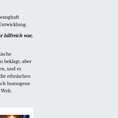
wanghaft
Entwicklung.
 hilfreich war,
ische
n beklagt, aber
en, und es
die ethnischen
nisch homogene
 Welt.