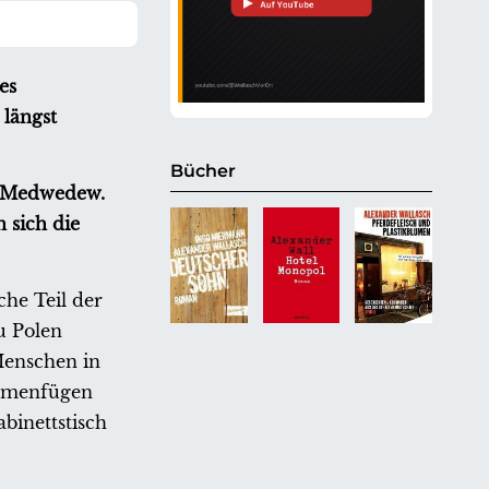
es
 längst
Bücher
i Medwedew.
 sich die
che Teil der
u Polen
 Menschen in
sammenfügen
binettstisch