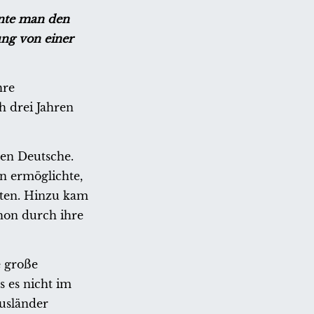
nnte man den
ung von einer
hre
h drei Jahren
ren Deutsche.
n ermöglichte,
hten. Hinzu kam
hon durch ihre
e große
 es nicht im
Ausländer