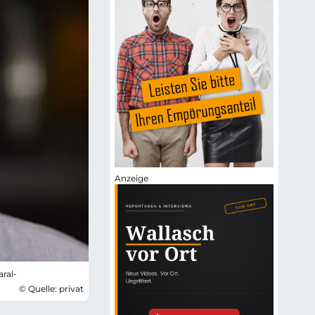
ral-
© Quelle: privat