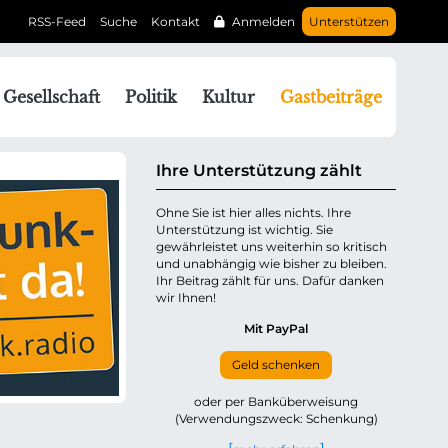
RSS-Feed
Suche
Kontakt
Anmelden
Unterstützen
N
Gesellschaft
Politik
Kultur
Gastbeiträge
a
v
g
Ihre Unterstützung zählt
a
Ohne Sie ist hier alles nichts. Ihre
Unterstützung ist wichtig. Sie
o
gewährleistet uns weiterhin so kritisch
n
und unabhängig wie bisher zu bleiben.
ü
Ihr Beitrag zählt für uns. Dafür danken
wir Ihnen!
b
e
Mit PayPal
Geld schenken
p
oder per Banküberweisung
(Verwendungszweck: Schenkung)
n