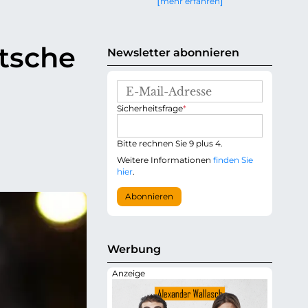
mehr erfahren
g
e
n
tsche
Newsletter abonnieren
E
-
P
Sicherheitsfrage
*
M
f
a
l
i
i
Bitte rechnen Sie 9 plus 4.
l
c
-
Weitere Informationen
finden Sie
h
A
hier
.
t
d
f
r
Abonnieren
e
e
l
s
d
s
e
Werbung