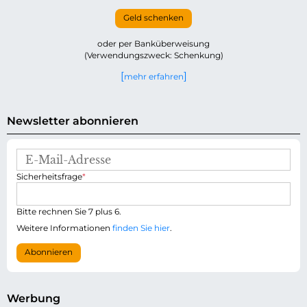
Geld schenken
oder per Banküberweisung
(Verwendungszweck: Schenkung)
mehr erfahren
Newsletter abonnieren
E
-
P
Sicherheitsfrage
*
M
f
a
l
i
i
Bitte rechnen Sie 7 plus 6.
l
c
-
Weitere Informationen
finden Sie hier
.
h
A
t
d
Abonnieren
f
r
e
e
l
s
d
s
Werbung
e