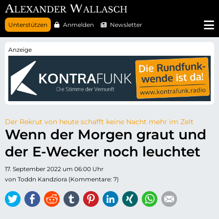
N
Unterstützen
Anmelden
Newsletter
a
v
i
g
a
t
i
o
n
ü
b
e
r
Der Rekrut von heute schafft keine Nacht mehr im Zelt
s
Wenn der Morgen graut und
p
r
der E-Wecker noch leuchtet
i
n
g
17. September 2022 um 06:00 Uhr
e
n
von Toddn Kandziora (Kommentare: 7)
Twitter
Facebook
Reddit
tumblr
Pinterest
LinkedIn
Xing
WhatsApp
E-mail