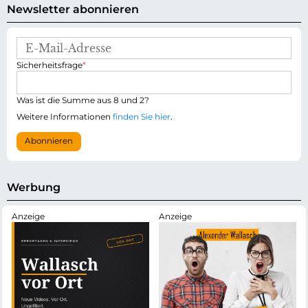
Newsletter abonnieren
E
-
P
Sicherheitsfrage
*
M
f
a
l
i
i
Was ist die Summe aus 8 und 2?
l
c
-
Weitere Informationen
finden Sie hier
.
h
A
t
d
Abonnieren
f
r
e
e
l
s
d
s
Werbung
e