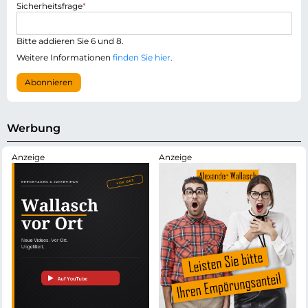
P
Sicherheitsfrage
*
M
f
a
l
i
i
Bitte addieren Sie 6 und 8.
l
c
-
Weitere Informationen
finden Sie hier
.
h
A
t
d
Abonnieren
f
r
e
e
l
s
d
s
Werbung
e