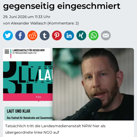
gegenseitig eingeschmiert
29. Juni 2026 um 11:33 Uhr
von Alexander Wallasch (Kommentare: 2)
Twitter
Facebook
Reddit
tumblr
Pinterest
LinkedIn
Xing
WhatsApp
E-mail
Tatsächlich tritt die Landesmedienanstalt NRW hier als
übergeordnete linke NGO auf