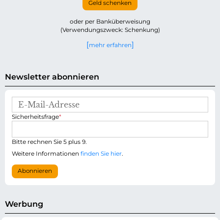
Geld schenken
oder per Banküberweisung
(Verwendungszweck: Schenkung)
mehr erfahren
Newsletter abonnieren
E
-
P
Sicherheitsfrage
*
M
f
a
l
i
i
Bitte rechnen Sie 5 plus 9.
l
c
-
Weitere Informationen
finden Sie hier
.
h
A
t
d
Abonnieren
f
r
e
e
l
s
d
s
Werbung
e