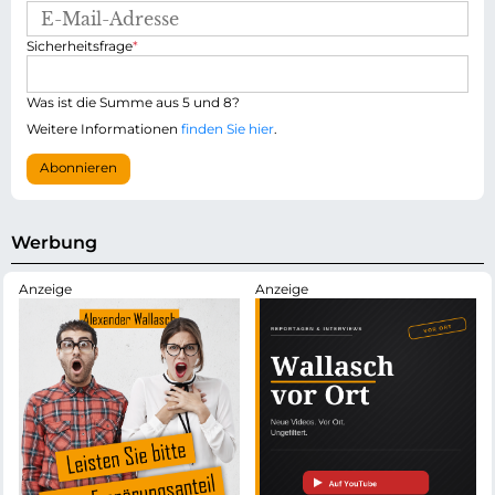
E
-
P
Sicherheitsfrage
*
M
f
a
l
i
i
Was ist die Summe aus 5 und 8?
l
c
-
Weitere Informationen
finden Sie hier
.
h
A
t
d
Abonnieren
f
r
e
e
l
s
d
s
Werbung
e