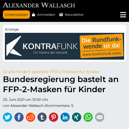
N
Unterstützen
Anmelden
Newsletter
a
v
i
g
a
t
i
o
n
ü
b
e
r
Grüne fordert spezielle FFP-2-Masken für Kinder
s
Bundesregierung bastelt an
p
r
FFP-2-Masken für Kinder
i
n
g
20. Juni 2021 um 13:00 Uhr
e
n
von Alexander Wallasch (Kommentare: 1)
Twitter
Facebook
Reddit
tumblr
Pinterest
LinkedIn
Xing
WhatsApp
E-mail