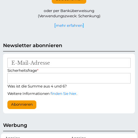
oder per Banküberweisung
(Verwendungszweck: Schenkung)
mehr erfahren
Newsletter abonnieren
E
-
P
Sicherheitsfrage
*
M
f
a
l
i
i
Was ist die Summe aus 4 und 6?
l
c
-
Weitere Informationen
finden Sie hier
.
h
A
t
d
Abonnieren
f
r
e
e
l
s
d
s
Werbung
e