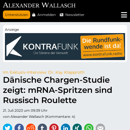
N
Unterstützen
Anmelden
Newsletter
a
v
i
g
a
t
i
o
n
ü
b
e
r
Im Exklusiv-Interview: Dr. Kay Klapproth
s
Dänische Chargen-Studie
p
r
zeigt: mRNA-Spritzen sind
i
n
g
Russisch Roulette
e
n
21. Juli 2023 um 09:39 Uhr
von Alexander Wallasch (Kommentare: 4)
Twitter
Facebook
Reddit
tumblr
Pinterest
LinkedIn
Xing
WhatsApp
E-mail