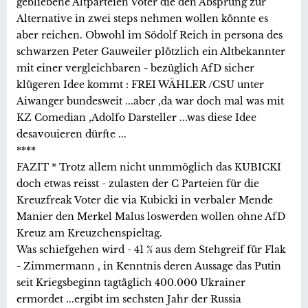
gebliebene Altparteien Voter die den Absprung zur
Alternative in zwei steps nehmen wollen könnte es
aber reichen. Obwohl im Södolf Reich in persona des
schwarzen Peter Gauweiler plötzlich ein Altbekannter
mit einer vergleichbaren - bezüglich AfD sicher
klügeren Idee kommt : FREI WÄHLER /CSU unter
Aiwanger bundesweit ...aber ,da war doch mal was mit
KZ Comedian ,Adolfo Darsteller ...was diese Idee
desavouieren dürfte ...
****
FAZIT * Trotz allem nicht unmmöglich das KUBICKI
doch etwas reisst - zulasten der C Parteien für die
Kreuzfreak Voter die via Kubicki in verbaler Mende
Manier den Merkel Malus loswerden wollen ohne AfD
Kreuz am Kreuzchenspieltag.
Was schiefgehen wird - 41 % aus dem Stehgreif für Flak
- Zimmermann , in Kenntnis deren Aussage das Putin
seit Kriegsbeginn tagtäglich 400.000 Ukrainer
ermordet ...ergibt im sechsten Jahr der Russia