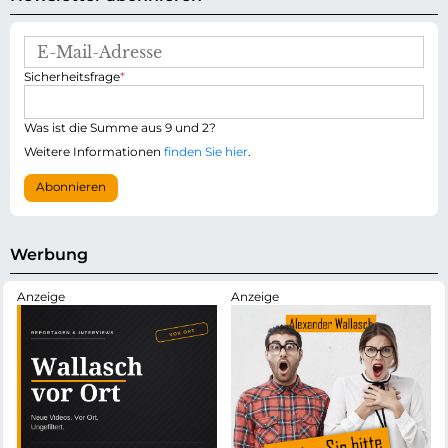
E
-
P
Sicherheitsfrage
*
M
f
a
l
i
i
Was ist die Summe aus 9 und 2?
l
c
-
Weitere Informationen
finden Sie hier
.
h
A
t
d
Abonnieren
f
r
e
e
l
s
d
s
Werbung
e