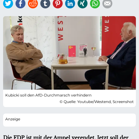
Twitter
Facebook
Reddit
tumblr
Pinterest
LinkedIn
Xing
WhatsApp
E-mail
Kubicki soll den AfD-Durchmarsch verhindern
© Quelle: Youtube/Westend, Screenshot
Die FDP ist mit der Ampel verendet. Jetzt soll der