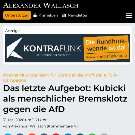
N
Unterstützen
Anmelden
Newsletter
a
v
i
g
a
t
i
o
n
ü
b
e
r
Poschardt organisiert für Springer die inoffizielle FDP-
s
Kampagne
p
Das letzte Aufgebot: Kubicki
r
i
als menschlicher Bremsklotz
n
g
e
gegen die AfD
n
31. Mai 2026 um 11:21 Uhr
von Alexander Wallasch (Kommentare: 7)