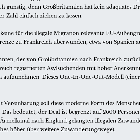
ich günstig, denn Großbritannien hat kein adäquates Dr
r Zahl einfach ziehen zu lassen.
 keine für die illegale Migration relevante EU-Außengr
e Grenze zu Frankreich überwunden, etwa von Spanien
ranten, der von Großbritannien nach Frankreich zurüc
nkreich registrierten Asylsuchenden mit hoher Anerken
n aufzunehmen. Dieses One-In-One-Out-Modell (einer 
ut Vereinbarung soll diese moderne Form des Mensche
Das bedeutet, der Deal ist begrenzt auf 2600 Personen 
 Ärmelkanal nach England gelangten illegalen Zuwande
aches höher über weitere Zuwanderungswege).