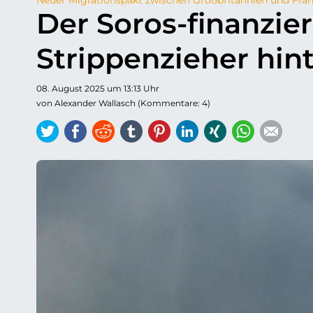
Der Soros-finanzie
Strippenzieher hin
08. August 2025 um 13:13 Uhr
von Alexander Wallasch (Kommentare: 4)
Twitter
Facebook
Reddit
tumblr
Pinterest
LinkedIn
Xing
WhatsAp
E-ma