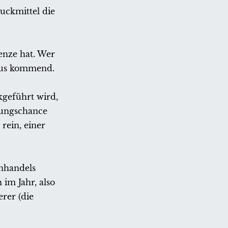
uckmittel die
enze hat. Wer
 aus kommend.
kgeführt wird,
nungschance
rein, einer
nhandels
im Jahr, also
rer (die