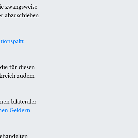
ie zwangsweise
der abzuschieben
tionspakt
die für diesen
ankreich zudem
en bilateraler
chen Geldern
gehandelten