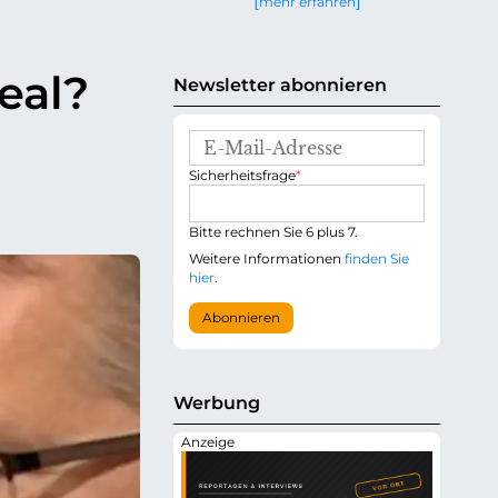
mehr erfahren
g
e
n
eal?
Newsletter abonnieren
E
-
P
Sicherheitsfrage
*
M
f
a
l
i
i
Bitte rechnen Sie 6 plus 7.
l
c
-
Weitere Informationen
finden Sie
h
A
hier
.
t
d
f
r
Abonnieren
e
e
l
s
d
s
e
Werbung