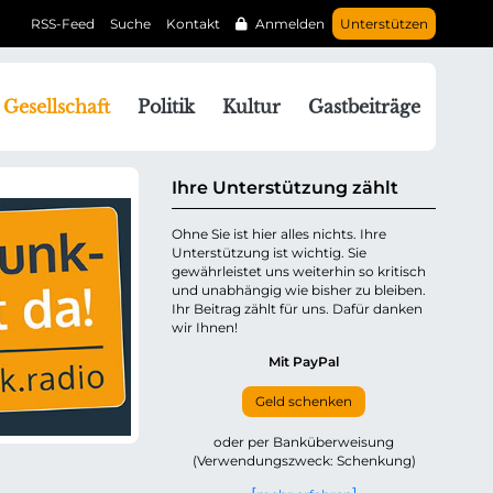
RSS-Feed
Suche
Kontakt
Anmelden
Unterstützen
N
Gesellschaft
Politik
Kultur
Gastbeiträge
a
v
g
Ihre Unterstützung zählt
a
Ohne Sie ist hier alles nichts. Ihre
Unterstützung ist wichtig. Sie
o
gewährleistet uns weiterhin so kritisch
n
und unabhängig wie bisher zu bleiben.
ü
Ihr Beitrag zählt für uns. Dafür danken
wir Ihnen!
b
e
Mit PayPal
Geld schenken
p
oder per Banküberweisung
(Verwendungszweck: Schenkung)
n