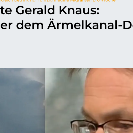
rte Gerald Knaus:
ter dem Ärmelkanal-D
p
il