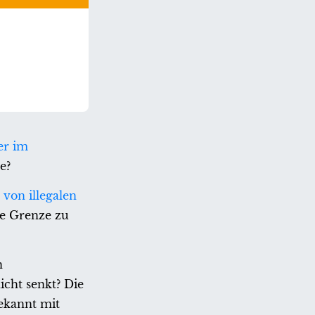
er im
e?
 von illegalen
ie Grenze zu
n
cht senkt? Die
bekannt mit