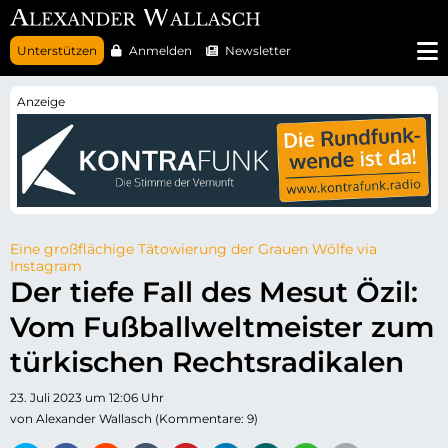
N
Unterstützen
Anmelden
Newsletter
a
v
i
g
a
t
i
o
n
ü
b
e
r
Eine großflächige Tätowierung der Grauen Wölfe via
s
Instagram
p
Der tiefe Fall des Mesut Özil:
r
i
Vom Fußballweltmeister zum
n
g
e
türkischen Rechtsradikalen
n
23. Juli 2023 um 12:06 Uhr
von Alexander Wallasch (Kommentare: 9)