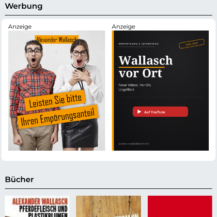
d
s
Werbung
e
Bücher