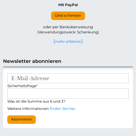
Mit PayPal
Geld schenken
oder per Banküberweisung
(Verwendungszweck: Schenkung)
mehr erfahren
Newsletter abonnieren
E
-
P
Sicherheitsfrage
*
M
f
a
l
i
i
Was ist die Summe aus 6 und 3?
l
c
-
Weitere Informationen
finden Sie hier
.
h
A
t
d
Abonnieren
f
r
e
e
l
s