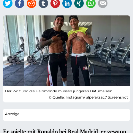
Twitter
Facebook
Reddit
tumblr
Pinterest
LinkedIn
Xing
WhatsApp
E-mail
Der Wolf und die Halbmonde müssen jüngeren Datums sein
© Quelle: Instagram/ alperaksac7 Screenshot
Er spielte mit Ronaldo bei Real Madrid, er gewann