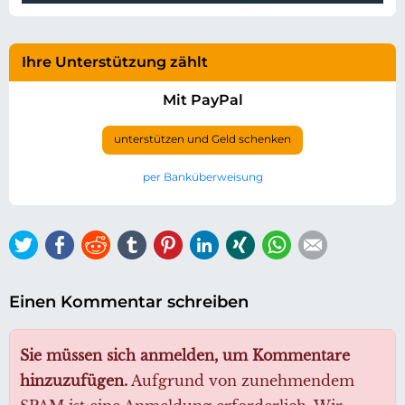
Ihre Unterstützung zählt
Mit PayPal
unterstützen und Geld schenken
per Banküberweisung
Twitter
Facebook
Reddit
tumblr
Pinterest
LinkedIn
Xing
WhatsApp
E-mail
Einen Kommentar schreiben
Sie müssen sich anmelden, um Kommentare
hinzuzufügen.
Aufgrund von zunehmendem