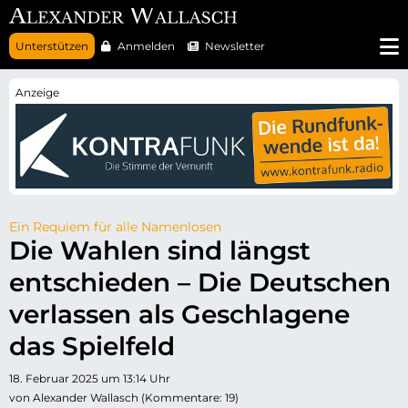
N
Unterstützen
Anmelden
Newsletter
a
v
i
g
a
t
i
o
n
ü
b
e
r
Ein Requiem für alle Namenlosen
s
Die Wahlen sind längst
p
r
entschieden – Die Deutschen
i
n
g
verlassen als Geschlagene
e
n
das Spielfeld
18. Februar 2025 um 13:14 Uhr
von Alexander Wallasch (Kommentare: 19)