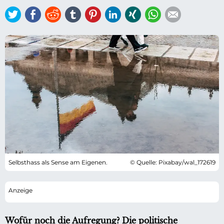
Twitter
Facebook
Reddit
tumblr
Pinterest
LinkedIn
Xing
WhatsApp
E-mail
Selbsthass als Sense am Eigenen.
© Quelle: Pixabay/wal_172619
Wofür noch die Aufregung? Die politische