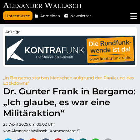
N
Unterstützen
Anmelden
Newsletter
a
v
i
g
a
t
i
o
n
ü
b
e
r
„In Bergamo starben Menschen aufgrund der Panik und des
s
Lockdowns“
p
Dr. Gunter Frank in Bergamo:
r
i
„Ich glaube, es war eine
n
g
e
Militäraktion“
n
25. April 2025 um 09:02 Uhr
von Alexander Wallasch (Kommentare: 5)