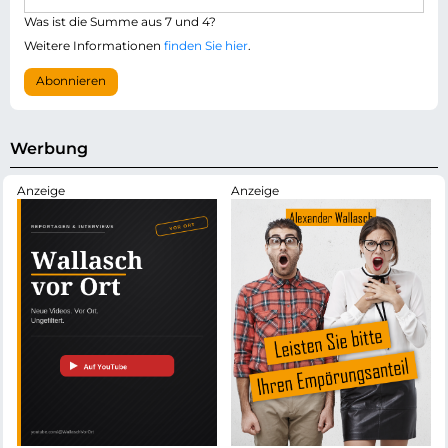
l
i
i
Was ist die Summe aus 7 und 4?
l
c
-
Weitere Informationen
finden Sie hier
.
h
A
t
d
Abonnieren
f
r
e
e
l
s
d
s
Werbung
e