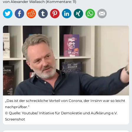
von Alexander Wallasch (Kommentare: 11)
Twitter
Facebook
Reddit
tumblr
Pinterest
LinkedIn
Xing
WhatsApp
E-mail
„Das ist der schreckliche Vorteil von Corona, der Irrsinn war so leicht
nachprüfbar.“
© Quelle: Youtube/ Initiative für Demokratie und Aufklärung e.V.
Screenshot