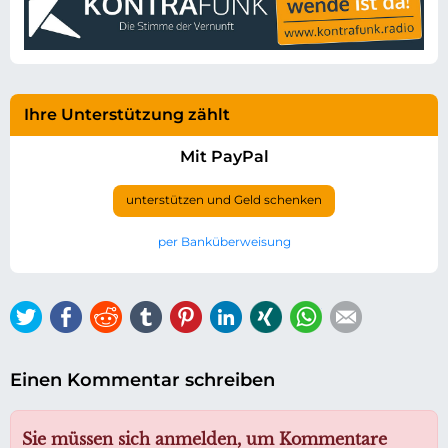
Ihre Unterstützung zählt
Mit PayPal
unterstützen und Geld schenken
per Banküberweisung
Twitter
Facebook
Reddit
tumblr
Pinterest
LinkedIn
Xing
WhatsApp
E-mail
Einen Kommentar schreiben
Sie müssen sich anmelden, um Kommentare