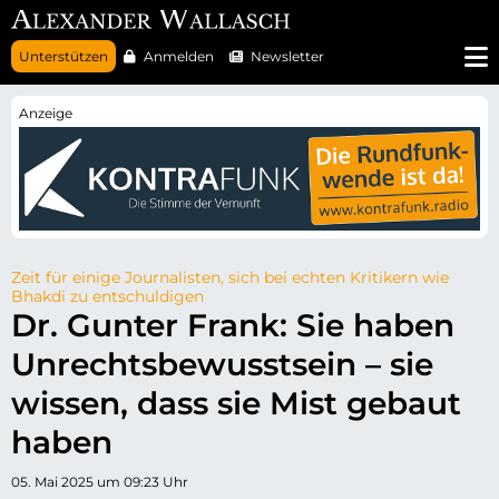
N
Unterstützen
Anmelden
Newsletter
a
v
i
g
a
t
i
o
n
ü
b
e
r
Zeit für einige Journalisten, sich bei echten Kritikern wie
s
Bhakdi zu entschuldigen
p
Dr. Gunter Frank: Sie haben
r
i
Unrechtsbewusstsein – sie
n
g
e
wissen, dass sie Mist gebaut
n
haben
05. Mai 2025 um 09:23 Uhr