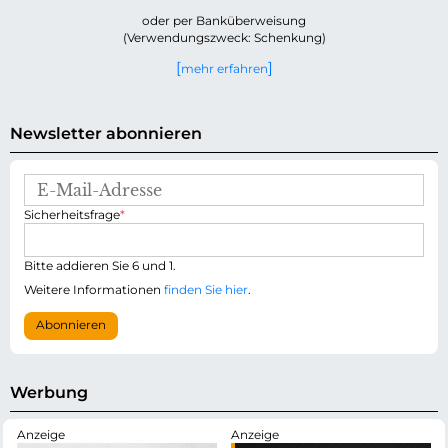
oder per Banküberweisung
(Verwendungszweck: Schenkung)
mehr erfahren
Newsletter abonnieren
E
-
P
Sicherheitsfrage
*
M
f
a
l
i
i
Bitte addieren Sie 6 und 1.
l
c
-
Weitere Informationen
finden Sie hier
.
h
A
t
d
Abonnieren
f
r
e
e
l
s
d
s
Werbung
e