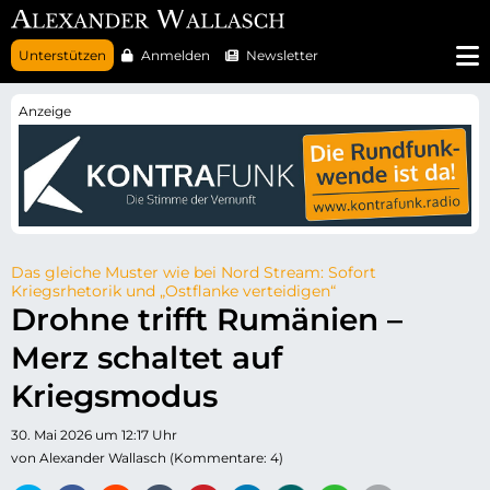
N
Unterstützen
Anmelden
Newsletter
a
v
i
g
a
t
i
o
n
ü
b
e
r
Das gleiche Muster wie bei Nord Stream: Sofort
s
Kriegsrhetorik und „Ostflanke verteidigen“
p
Drohne trifft Rumänien –
r
i
Merz schaltet auf
n
g
e
Kriegsmodus
n
30. Mai 2026 um 12:17 Uhr
von Alexander Wallasch (Kommentare: 4)