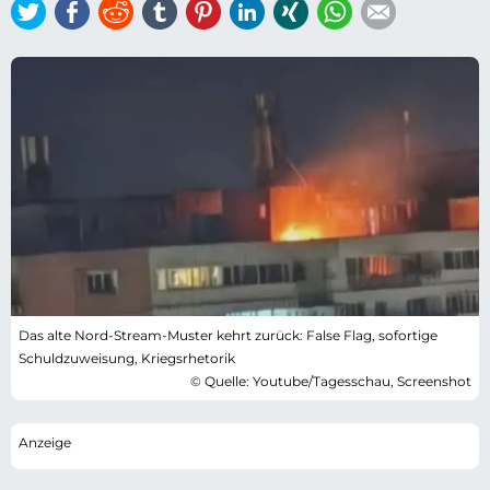
Twitter
Facebook
Reddit
tumblr
Pinterest
LinkedIn
Xing
WhatsApp
E-mail
Das alte Nord-Stream-Muster kehrt zurück: False Flag, sofortige
Schuldzuweisung, Kriegsrhetorik
© Quelle: Youtube/Tagesschau, Screenshot