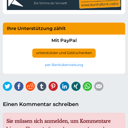
Ihre Unterstützung zählt
Mit PayPal
unterstützen und Geld schenken
per Banküberweisung
Twitter
Facebook
Reddit
tumblr
Pinterest
LinkedIn
Xing
WhatsApp
E-mail
Einen Kommentar schreiben
Sie müssen sich anmelden, um Kommentare