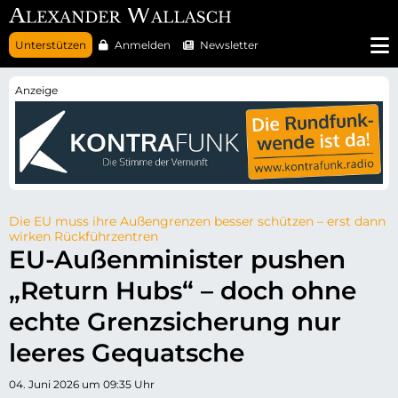
N
Unterstützen
Anmelden
Newsletter
a
v
i
g
a
t
i
o
n
ü
b
e
r
Die EU muss ihre Außengrenzen besser schützen – erst dann
s
wirken Rückführzentren
p
EU-Außenminister pushen
r
i
„Return Hubs“ – doch ohne
n
g
e
echte Grenzsicherung nur
n
leeres Gequatsche
04. Juni 2026 um 09:35 Uhr