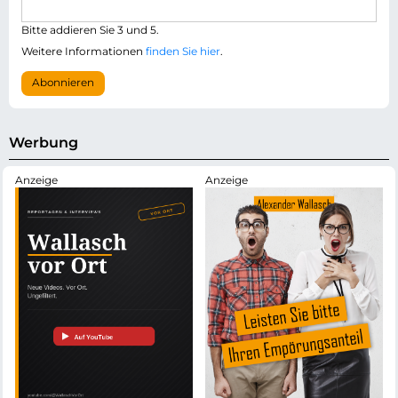
a
l
i
i
Bitte addieren Sie 3 und 5.
l
c
-
Weitere Informationen
finden Sie hier
.
h
A
t
d
Abonnieren
f
r
e
e
l
s
d
s
Werbung
e