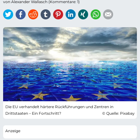
von Alexander Wallasch (Kommentare: 1)
Twitter
Facebook
Reddit
tumblr
Pinterest
LinkedIn
Xing
WhatsApp
E-mail
Die EU verhandelt härtere Rückführungen und Zentren in
Drittstaaten – Ein Fortschritt?
© Quelle: Pixabay