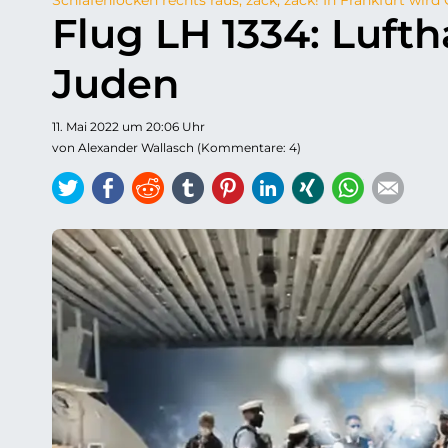
Flug LH 1334: Lufth
Juden
11. Mai 2022 um 20:06 Uhr
von Alexander Wallasch (Kommentare: 4)
Twitter
Facebook
Reddit
tumblr
Pinterest
LinkedIn
Xing
WhatsAp
E-ma