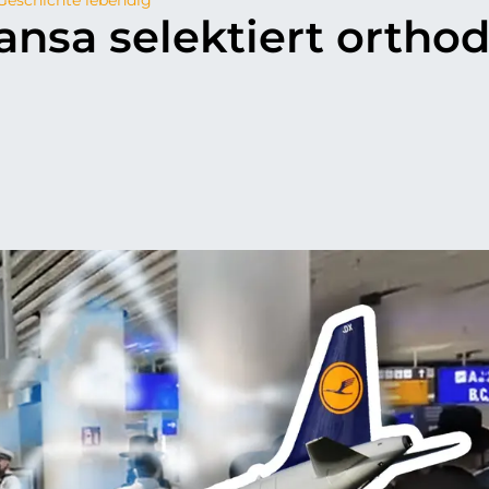
ansa selektiert ortho
p
il