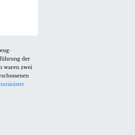
zeug-
tführung der
rn waren zwei
erschossenen
nminister