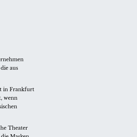
ternehmen
die aus
 in Frankfurt
t, wenn
sischen
che Theater
g die Masken