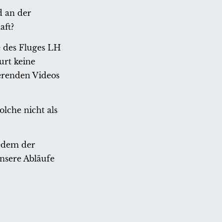
d an der
aft?
e des Fluges LH
urt keine
ierenden Videos
lche nicht als
jedem der
unsere Abläufe