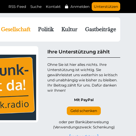
RSS-Feed
Suche
Kontakt
Anmelden
Unterstützen
N
Gesellschaft
Politik
Kultur
Gastbeiträge
a
v
g
Ihre Unterstützung zählt
a
Ohne Sie ist hier alles nichts. Ihre
Unterstützung ist wichtig. Sie
o
gewährleistet uns weiterhin so kritisch
n
und unabhängig wie bisher zu bleiben.
ü
Ihr Beitrag zählt für uns. Dafür danken
wir Ihnen!
b
e
Mit PayPal
Geld schenken
p
oder per Banküberweisung
(Verwendungszweck: Schenkung)
n