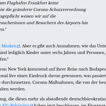
s am Flughafen Frankfurt keine
 ist die geänderte Corona-Schutzverordnung
agepflicht weisen wir auf die
sucherinnen und Besuchern des Airports hin
n.“
n Masken
. Aber es gibt auch Ausnahmen, wie das Un
ind lediglich Kinder unter sechs Jahren und Personen, 
fen.“
 von New York kommend auf ihrer Reise nach Budapest
nmal live einen Eindruck davon gewonnen, was passier
ese durchzusetzen. Corona-Maßnahmen, die von der hes
alten werden.
ng, die dieses mehr als abstoßende deutschbürokratis
en EU-Behörden
haben jetzt beschlossen, im Flugzeu