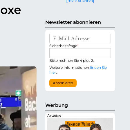
mehr erfahren
g
doxe
e
n
Newsletter abonnieren
E
-
P
Sicherheitsfrage
*
M
f
a
l
i
i
Bitte rechnen Sie 4 plus 2.
l
c
-
Weitere Informationen
finden Sie
h
A
hier
.
t
d
f
r
Abonnieren
e
e
l
s
d
s
e
Werbung