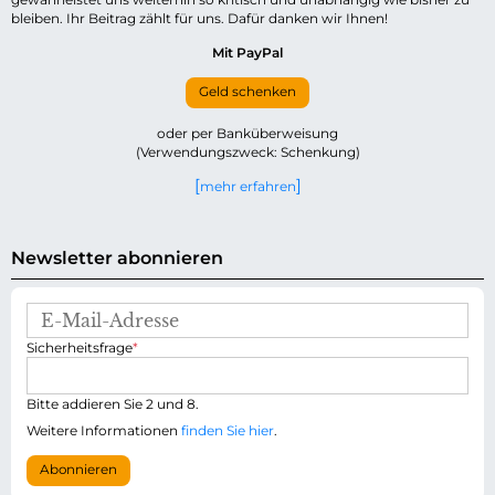
bleiben. Ihr Beitrag zählt für uns. Dafür danken wir Ihnen!
Mit PayPal
Geld schenken
oder per Banküberweisung
(Verwendungszweck: Schenkung)
mehr erfahren
Newsletter abonnieren
E
-
P
Sicherheitsfrage
*
M
f
a
l
i
i
Bitte addieren Sie 2 und 8.
l
c
-
Weitere Informationen
finden Sie hier
.
h
A
t
d
Abonnieren
f
r