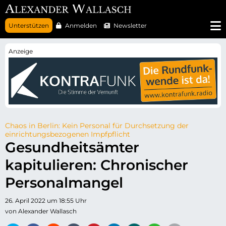
N
Unterstützen
Anmelden
Newsletter
a
v
i
g
a
t
i
o
n
ü
b
e
r
Chaos in Berlin: Kein Personal für Durchsetzung der
s
einrichtungsbezogenen Impfpflicht
p
Gesundheitsämter
r
i
kapitulieren: Chronischer
n
g
e
Personalmangel
n
26. April 2022 um 18:55 Uhr
von Alexander Wallasch