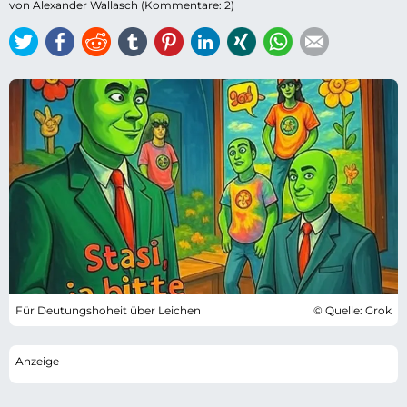
von Alexander Wallasch (Kommentare: 2)
Twitter
Facebook
Reddit
tumblr
Pinterest
LinkedIn
Xing
WhatsApp
E-mail
Für Deutungshoheit über Leichen
© Quelle: Grok