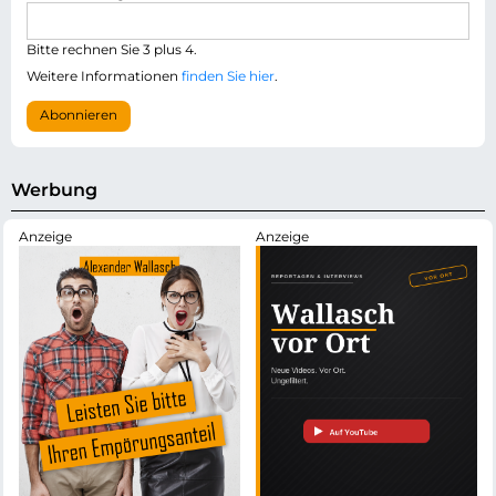
f
a
l
i
i
Bitte rechnen Sie 3 plus 4.
l
c
-
Weitere Informationen
finden Sie hier
.
h
A
t
d
Abonnieren
f
r
e
e
l
s
d
s
Werbung
e