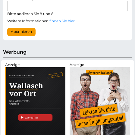
f
a
l
i
i
Bitte addieren Sie 8 und 8.
l
c
-
Weitere Informationen
finden Sie hier
.
h
A
t
d
Abonnieren
f
r
e
e
l
s
d
s
Werbung
e