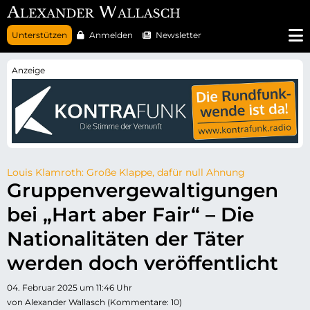
N
Unterstützen
Anmelden
Newsletter
a
v
i
g
a
t
i
o
n
ü
b
e
r
Louis Klamroth: Große Klappe, dafür null Ahnung
s
Gruppenvergewaltigungen
p
r
bei „Hart aber Fair“ – Die
i
n
g
Nationalitäten der Täter
e
n
werden doch veröffentlicht
04. Februar 2025 um 11:46 Uhr
von Alexander Wallasch (Kommentare: 10)