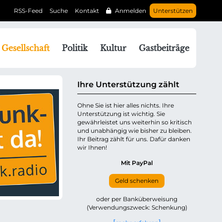
RSS-Feed
Suche
Kontakt
Anmelden
Unterstützen
N
Gesellschaft
Politik
Kultur
Gastbeiträge
a
v
g
Ihre Unterstützung zählt
a
Ohne Sie ist hier alles nichts. Ihre
Unterstützung ist wichtig. Sie
o
gewährleistet uns weiterhin so kritisch
n
und unabhängig wie bisher zu bleiben.
ü
Ihr Beitrag zählt für uns. Dafür danken
wir Ihnen!
b
e
Mit PayPal
Geld schenken
p
oder per Banküberweisung
(Verwendungszweck: Schenkung)
n