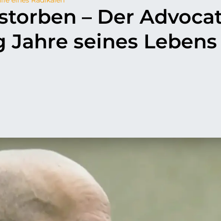
estorben – Der Advoca
g Jahre seines Lebens
p
il