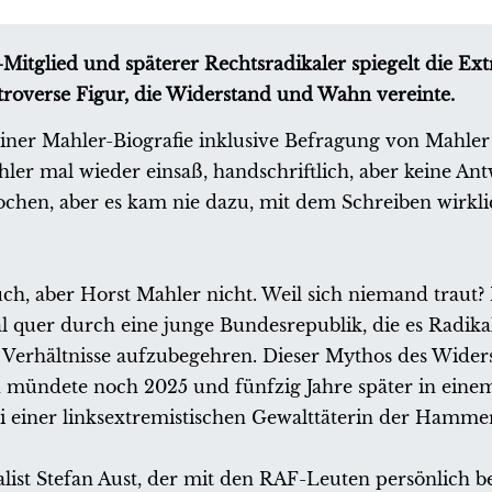
F-Mitglied und späterer Rechtsradikaler spiegelt die Ex
troverse Figur, die Widerstand und Wahn vereinte.
einer Mahler-Biografie inklusive Befragung von Mahler 
hler mal wieder einsaß, handschriftlich, aber keine An
hen, aber es kam nie dazu, mit dem Schreiben wirkli
auch, aber Horst Mahler nicht. Weil sich niemand traut
 quer durch eine junge Bundesrepublik, die es Radika
 Verhältnisse aufzubegehren. Dieser Mythos des Wider
d mündete noch 2025 und fünfzig Jahre später in eine
i einer linksextremistischen Gewalttäterin der Hamme
ist Stefan Aust, der mit den RAF-Leuten persönlich b