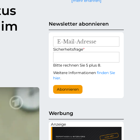
mehr erfahren
g
tus
e
n
 im
Newsletter abonnieren
E
-
P
Sicherheitsfrage
*
M
f
a
l
i
i
Bitte rechnen Sie 5 plus 8.
l
c
-
Weitere Informationen
finden Sie
h
A
hier
.
t
d
f
r
Abonnieren
e
e
l
s
d
s
e
Werbung