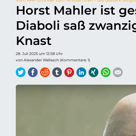
Horst Mahler ist g
Diaboli saß zwanzi
Knast
28. Juli 2025 um 12:58 Uhr
von Alexander Wallasch (Kommentare: 1)
Twitter
Facebook
Reddit
tumblr
Pinterest
LinkedIn
Xing
WhatsAp
E-ma