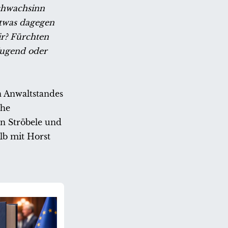
Schwachsinn
etwas dagegen
ir? Fürchten
 Jugend oder
n Anwaltstandes
che
an Ströbele und
lb mit Horst