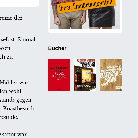
treme der
selbst. Einmal
twort
Bücher
ch zu
? Mahler war
len wohl
stands gegen
m Knastbesuch
rbande.
ekannt war.