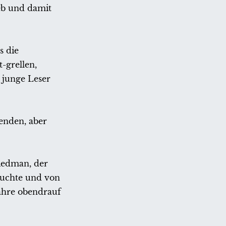
eb und damit
s die
-grellen,
 junge Leser
renden, aber
riedman, der
suchte und von
Jahre obendrauf