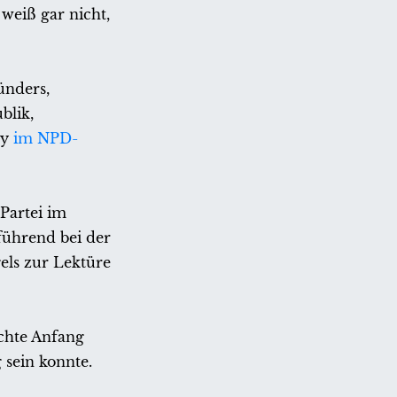
weiß gar nicht,
ünders,
blik,
ly
im NPD-
Partei im
führend bei der
els zur Lektüre
chte Anfang
 sein konnte.