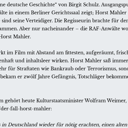
ne deutsche Geschichte“ von Birgit Schulz. Ausgangs
lte in einem Berliner Gerichtssaal zeigt; Horst Mahler 
sind seine Verteidiger. Die Regisseurin brachte für den
sammen. Aber nur nacheinander – die RAF-Anwälte wol
orst Mahler.
kt im Film mit Abstand am fittesten, aufgeräumt, fris
enhaft und inhaltsleer wirken. Horst Mahler saß immer
ehr für Straftaten wie Bankraub oder Terrorismus, son
 bekam er zwölf Jahre Gefängnis, Totschläger bekomm
um gehört heute Kulturstaatsminister Wolfram Weimer
der-fall-horst-mahler:
 in Deutschland wieder für nötig erachten, einen alte