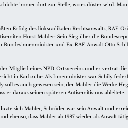
chichte immer dort zur Stelle, wo es düster wird. Man 
ßten Erfolg des linksradikalen Rechtsanwalts, RAF-Gr
tisemiten Horst Mahler: Sein Sieg über die Bundesrepu
en Bundesinnenminister und Ex-RAF-Anwalt Otto Schi
ler Mitglied eines NPD-Ortsvereins und er vertrat die 
cht in Karlsruhe. Als Innenminister war Schily feder
 soll es auch gewesen sein, der Mahler die Werke Heg
ass er daraus seinen späteren Antisemitismus ableitete.
zte sich Mahler, Schröder war sein Anwalt und errei
und ebenso, dass Mahler ab 1987 wieder als Anwalt tätig