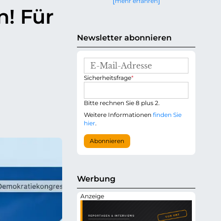
mehr erfahren
g
n! Für
e
n
Newsletter abonnieren
E
-
P
Sicherheitsfrage
*
M
f
a
l
i
i
Bitte rechnen Sie 8 plus 2.
l
c
-
Weitere Informationen
finden Sie
h
A
hier
.
t
d
f
r
Abonnieren
e
e
l
s
d
s
e
Werbung