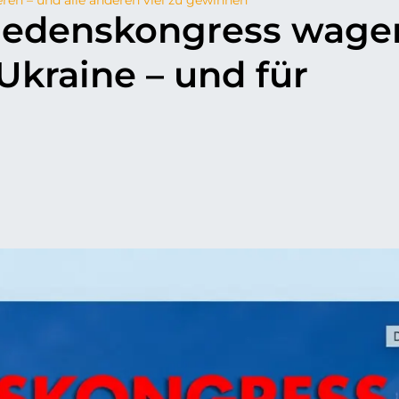
riedenskongress wage
Ukraine – und für
p
il