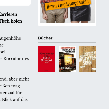
Karrieren
Tisch holen
r Augenhöhe
Bücher
he
pel
r Korridor des
end, aber nicht
reißen mag.
tenzial für
 Blick auf das