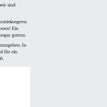
wir sind
kratiekongress
innen! Ein
sogar guttun.
einzugehen. In
d für ein
t.