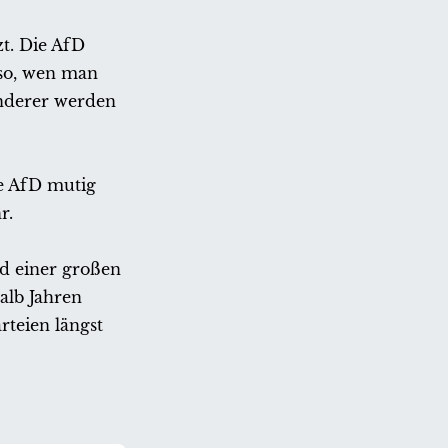
t. Die AfD
lso, wen man
inderer werden
ie AfD mutig
r.
nd einer großen
alb Jahren
teien längst