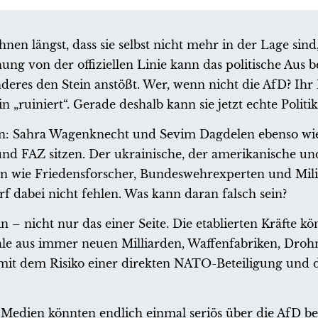
en längst, dass sie selbst nicht mehr in der Lage sin
ung von der offiziellen Linie kann das politische Aus
res den Stein anstößt. Wer, wenn nicht die AfD? Ihr R
 „ruiniert“. Gerade deshalb kann sie jetzt echte Polit
ein: Sahra Wagenknecht und Sevim Dagdelen ebenso wie
und FAZ sitzen. Der ukrainische, der amerikanische un
n wie Friedensforscher, Bundeswehrexperten und Milit
f dabei nicht fehlen. Was kann daran falsch sein?
n – nicht nur das einer Seite. Die etablierten Kräfte k
rale aus immer neuen Milliarden, Waffenfabriken, Dro
 mit dem Risiko einer direkten NATO-Beteiligung und 
Medien könnten endlich einmal seriös über die AfD be