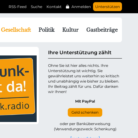
RSS-Feed
Suche
Kontakt
Anmelden
Unterstützen
N
Gesellschaft
Politik
Kultur
Gastbeiträge
a
v
g
Ihre Unterstützung zählt
a
Ohne Sie ist hier alles nichts. Ihre
Unterstützung ist wichtig. Sie
o
gewährleistet uns weiterhin so kritisch
n
und unabhängig wie bisher zu bleiben.
ü
Ihr Beitrag zählt für uns. Dafür danken
wir Ihnen!
b
e
Mit PayPal
Geld schenken
p
oder per Banküberweisung
(Verwendungszweck: Schenkung)
n