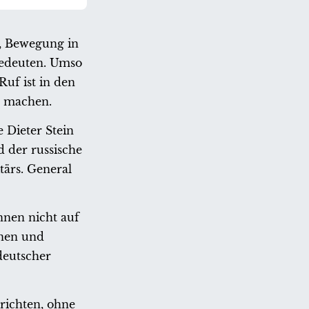
d, Bewegung in
 bedeuten. Umso
uf ist in den
ik machen.
 Dieter Stein
d der russische
ärs. General
önnen nicht auf
hnen und
deutscher
richten, ohne