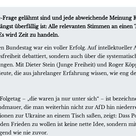
ne-Frage gelähmt sind und jede abweichende Meinung 
ängst überfällig ist: Alle relevanten Stimmen an einen 
Es wird Zeit zu handeln.
 Bundestag war ein voller Erfolg. Auf intellektuelle
eiheit debattiert, sondern auch über die systematisc
en. Mit Dieter Stein (Junge Freiheit) und Roger Köp
ute, die aus jahrelanger Erfahrung wissen, wie eng de
olgetag – „die waren ja nur unter sich“ – ist bezeichn
randmauer, die man weiterhin nicht zur AfD hin nieder
onen zur Ukraine an einem Tisch saßen, zeigt: Dass Po
en Frieden zu wollen ist keine nette Idee, sondern mit
gend wie nie zuvor.