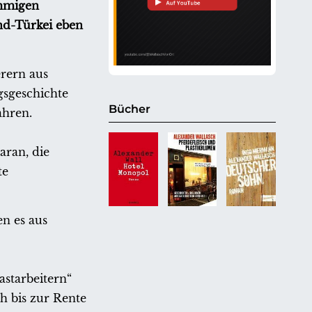
ämmigen
nd-Türkei eben
erern aus
gsgeschichte
Bücher
ahren.
aran, die
te
en es aus
starbeitern“
ch bis zur Rente