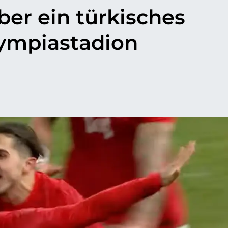
er ein türkisches
ympiastadion
p
il