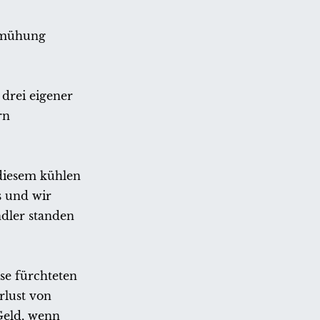
bemühung
drei eigener
rn
 diesem kühlen
s und wir
dler standen
se fürchteten
rlust von
Geld, wenn