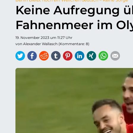
Keine Aufregung üb
Fahnenmeer im Ol
19. November 2023 um 11:27 Uhr
von Alexander Wallasch (Kommentare: 8)
Twitter
Facebook
Reddit
tumblr
Pinterest
LinkedIn
Xing
WhatsAp
E-ma