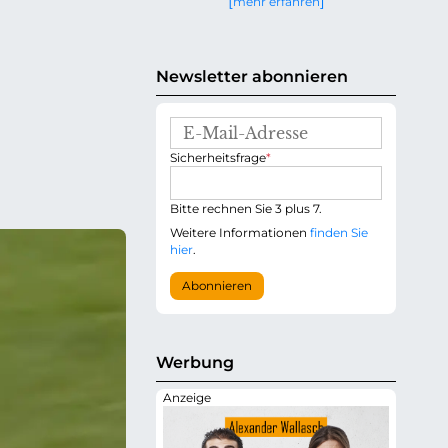
mehr erfahren
g
e
n
Newsletter abonnieren
E
-
P
Sicherheitsfrage
*
M
f
a
l
i
i
Bitte rechnen Sie 3 plus 7.
l
c
-
Weitere Informationen
finden Sie
h
A
hier
.
t
d
f
r
Abonnieren
e
e
l
s
d
s
e
Werbung