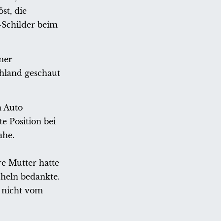
st, die
-Schilder beim
ner
chland geschaut
n Auto
e Position bei
ahe.
re Mutter hatte
heln bedankte.
a nicht vom