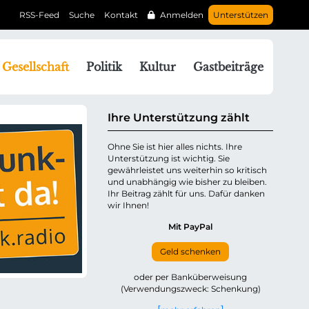
RSS-Feed
Suche
Kontakt
Anmelden
Unterstützen
N
Gesellschaft
Politik
Kultur
Gastbeiträge
a
v
g
Ihre Unterstützung zählt
a
Ohne Sie ist hier alles nichts. Ihre
Unterstützung ist wichtig. Sie
o
gewährleistet uns weiterhin so kritisch
n
und unabhängig wie bisher zu bleiben.
ü
Ihr Beitrag zählt für uns. Dafür danken
wir Ihnen!
b
e
Mit PayPal
Geld schenken
p
oder per Banküberweisung
(Verwendungszweck: Schenkung)
n