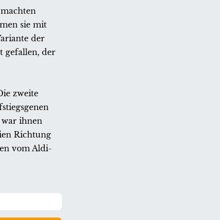
r machten
amen sie mit
ariante der
 gefallen, der
Die zweite
fstiegsgenen
i war ihnen
ien Richtung
ien vom Aldi-