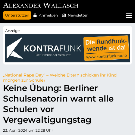
N
Unterstützen
Anmelden
Newsletter
a
v
i
g
a
t
i
o
n
ü
b
e
r
„National Rape Day“ – Welche Eltern schicken ihr Kind
s
morgen zur Schule?
p
Keine Übung: Berliner
r
i
Schulsenatorin warnt alle
n
g
e
Schulen vor
n
Vergewaltigungstag
23. April 2024 um 22:28 Uhr