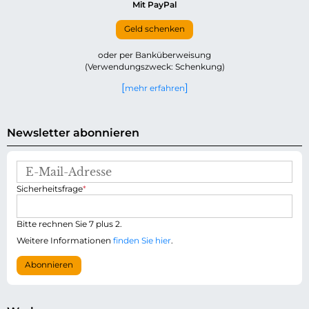
Mit PayPal
Geld schenken
oder per Banküberweisung
(Verwendungszweck: Schenkung)
mehr erfahren
Newsletter abonnieren
E
-
P
Sicherheitsfrage
*
M
f
a
l
i
i
Bitte rechnen Sie 7 plus 2.
l
c
-
Weitere Informationen
finden Sie hier
.
h
A
t
d
Abonnieren
f
r
e
e
l
s
d
s