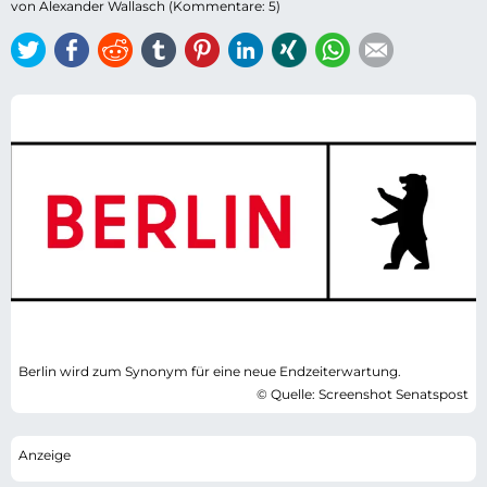
von Alexander Wallasch (Kommentare: 5)
Twitter
Facebook
Reddit
tumblr
Pinterest
LinkedIn
Xing
WhatsApp
E-mail
Berlin wird zum Synonym für eine neue Endzeiterwartung.
© Quelle: Screenshot Senatspost