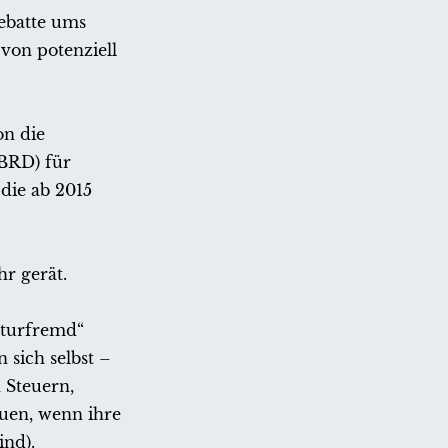
ebatte ums
von potenziell
on die
(BRD) für
 die ab 2015
hr gerät.
ulturfremd“
sich selbst –
n Steuern,
auen, wenn ihre
ind).