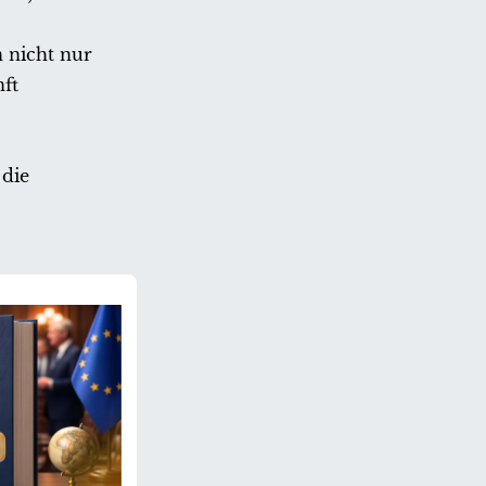
n nicht nur
nft
 die