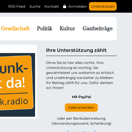
RSS-Feed
Suche
Kontakt
Anmelden
Unterstützen
N
Gesellschaft
Politik
Kultur
Gastbeiträge
a
v
g
Ihre Unterstützung zählt
a
Ohne Sie ist hier alles nichts. Ihre
Unterstützung ist wichtig. Sie
o
gewährleistet uns weiterhin so kritisch
n
und unabhängig wie bisher zu bleiben.
ü
Ihr Beitrag zählt für uns. Dafür danken
wir Ihnen!
b
e
Mit PayPal
Geld schenken
p
oder per Banküberweisung
(Verwendungszweck: Schenkung)
n