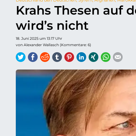
Krahs Thesen auf 
wird’s nicht
18. Juni 2025 um 13:17 Uhr
von Alexander Wallasch (Kommentare: 6)
Twitter
Facebook
Reddit
tumblr
Pinterest
LinkedIn
Xing
WhatsAp
E-ma