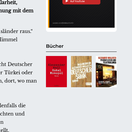
arheit,
hnung mit dem
sländer raus.“
r Himmel
Bücher
cht Deutscher
er Türkei oder
, dort, wo man
enfalls die
ichten und
en
llt.