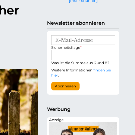
mehr erfahren
g
her
e
n
Newsletter abonnieren
E
-
P
Sicherheitsfrage
*
M
f
a
l
i
i
Was ist die Summe aus 6 und 8?
l
c
-
Weitere Informationen
finden Sie
h
A
hier
.
t
d
f
r
Abonnieren
e
e
l
s
d
s
e
Werbung