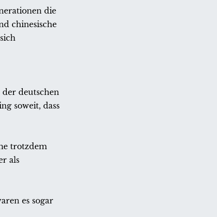
nerationen die
ind chinesische
sich
 der deutschen
ng soweit, dass
äme trotzdem
r als
aren es sogar