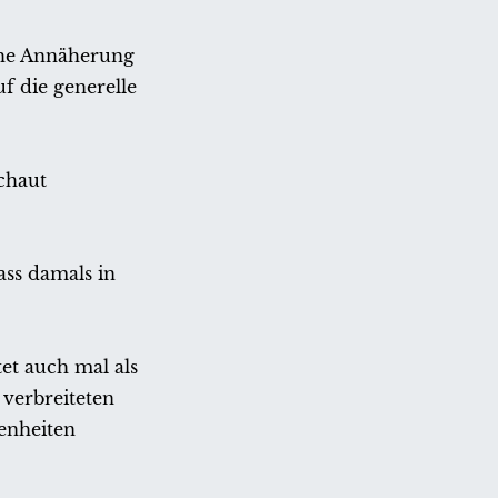
nahe Annäherung
uf die generelle
chaut
ss damals in
et auch mal als
verbreiteten
genheiten