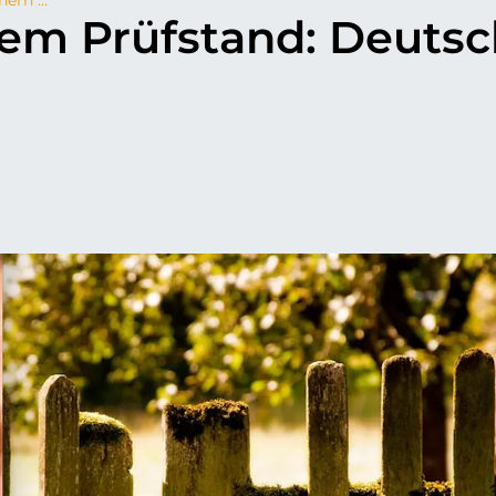
dem Prüfstand: Deutsc
p
il