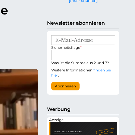
mehr erfahren
g
ge
e
n
Newsletter abonnieren
E
-
P
Sicherheitsfrage
*
M
f
a
l
i
i
Was ist die Summe aus 2 und 7?
l
c
-
Weitere Informationen
finden Sie
h
A
hier
.
t
d
f
r
Abonnieren
e
e
l
s
d
s
e
Werbung