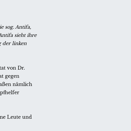
e sog. Antifa,
tifa sieht ihre
 der linken
tat von Dr.
at gegen
aaßen nämlich
pfhelfer
ine Leute und