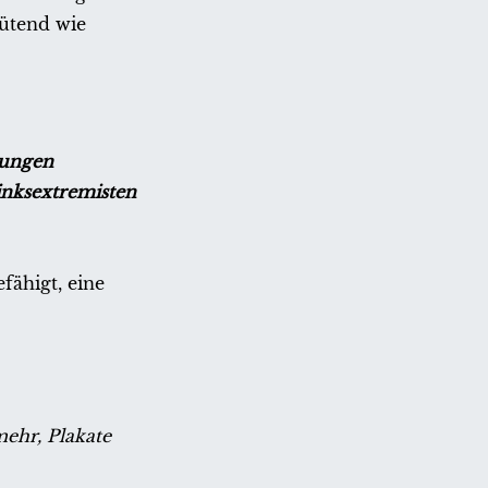
wütend wie
tungen
inksextremisten
fähigt, eine
mehr, Plakate