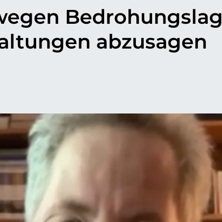
 wegen Bedrohungsla
taltungen abzusagen
p
il