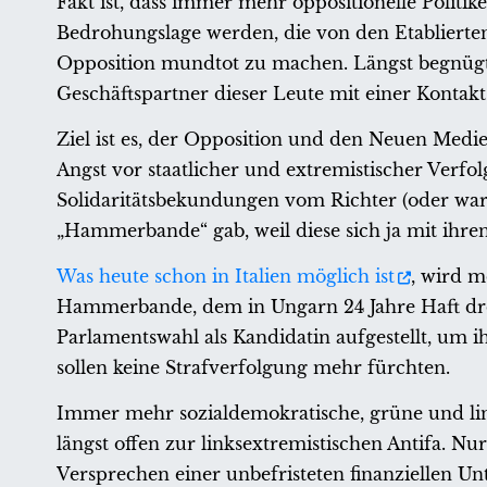
Fakt ist, dass immer mehr oppositionelle Politi
Bedrohungslage werden, die von den Etablierten 
Opposition mundtot zu machen. Längst begnügt
Geschäftspartner dieser Leute mit einer Kontak
Ziel ist es, der Opposition und den Neuen Med
Angst vor staatlicher und extremistischer Verfolg
Solidaritätsbekundungen vom Richter (oder war e
„Hammerbande“ gab, weil diese sich ja mit ihr
Was heute schon in Italien möglich ist
, wird m
Hammerbande, dem in Ungarn 24 Jahre Haft d
Parlamentswahl als Kandidatin aufgestellt, um 
sollen keine Strafverfolgung mehr fürchten.
Immer mehr sozialdemokratische, grüne und li
längst offen zur linksextremistischen Antifa. Nu
Versprechen einer unbefristeten finanziellen Unt