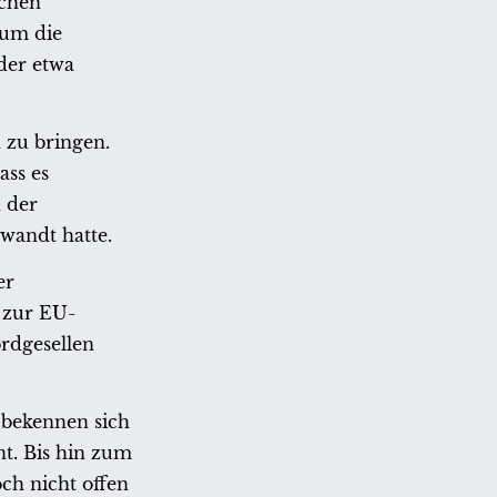
ichen
 um die
der etwa
 zu bringen.
ass es
n der
wandt hatte.
er
 zur EU-
ordgesellen
 bekennen sich
ht. Bis hin zum
och nicht offen