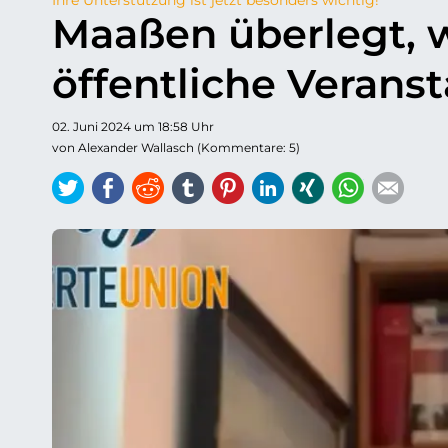
Maaßen überlegt,
öffentliche Verans
02. Juni 2024 um 18:58 Uhr
von Alexander Wallasch (Kommentare: 5)
Twitter
Facebook
Reddit
tumblr
Pinterest
LinkedIn
Xing
WhatsAp
E-ma