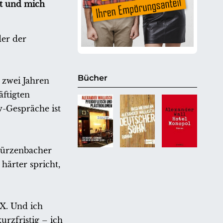
bt und mich
er der
Bücher
 zwei Jahren
ftigten
w-Gespräche ist
türzenbacher
härter spricht,
X. Und ich
rzfristig – ich