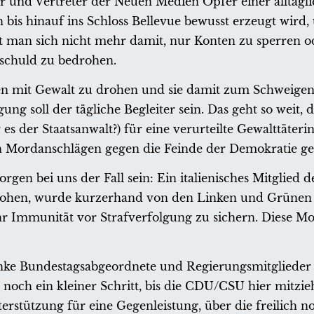
ker und Vertreter der Neuen Medien Opfer einer alltägl
bis hinauf ins Schloss Bellevue bewusst erzeugt wird,
 man sich nicht mehr damit, nur Konten zu sperren o
tschuld zu bedrohen.
ien mit Gewalt zu drohen und sie damit zum Schweigen
ung soll der tägliche Begleiter sein. Das geht so weit, d
s der Staatsanwalt?) für eine verurteilte Gewalttäteri
en Mordanschlägen gegen die Feinde der Demokratie ge
orgen bei uns der Fall sein: Ein italienisches Mitglied d
rohen, wurde kurzerhand von den Linken und Grünen
ihr Immunität vor Strafverfolgung zu sichern. Diese M
nke Bundestagsabgeordnete und Regierungsmitglieder
r noch ein kleiner Schritt, bis die CDU/CSU hier mitzie
erstützung für eine Gegenleistung, über die freilich n