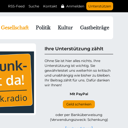
RSS-Feed
Suche
Kontakt
Anmelden
Unterstützen
N
Gesellschaft
Politik
Kultur
Gastbeiträge
a
v
g
Ihre Unterstützung zählt
a
Ohne Sie ist hier alles nichts. Ihre
Unterstützung ist wichtig. Sie
o
gewährleistet uns weiterhin so kritisch
n
und unabhängig wie bisher zu bleiben.
ü
Ihr Beitrag zählt für uns. Dafür danken
wir Ihnen!
b
e
Mit PayPal
Geld schenken
p
oder per Banküberweisung
(Verwendungszweck: Schenkung)
n