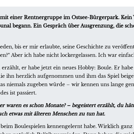
h mit einer Rentnergruppe im Ostsee-Bürgerpark. Kein
ibunal begann. Ein Gespräch über Ausgrenzung, die sc
den, bis er mir erlaubte, seine Geschichte zu veröffent
esen?“ Aber ich habe nicht lockergelassen. Ich war einfa
rzählt, er habe jetzt ein neues Hobby: Boule. Er habe 
ie ihn herzlich aufgenommen und ihm das Spiel beige
 das niemals zugeben würde – wir kennen uns lange gen
s ist passiert.
r waren es schon Monate? – begeistert erzählt, du hätt
ch etwas mit älteren Menschen zu tun hat.
h beim Boulespielen kennengelernt habe. Wirklich gan