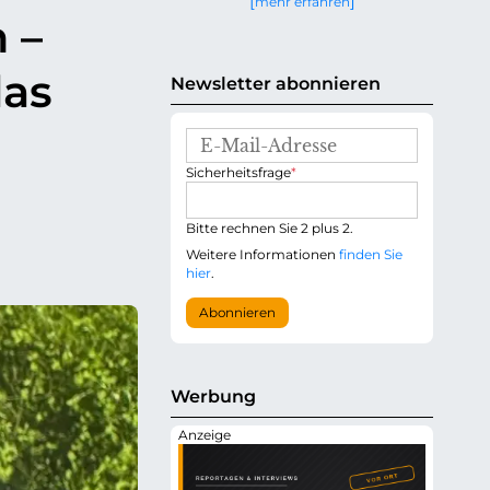
mehr erfahren
g
 –
e
n
das
Newsletter abonnieren
E
-
P
Sicherheitsfrage
*
M
f
a
l
i
i
Bitte rechnen Sie 2 plus 2.
l
c
-
Weitere Informationen
finden Sie
h
A
hier
.
t
d
f
r
Abonnieren
e
e
l
s
d
s
e
Werbung