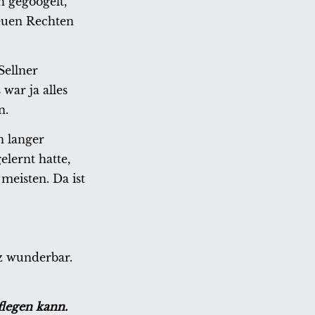
h gegoogelt,
Neuen Rechten
Sellner
war ja alles
n.
n langer
lernt hatte,
meisten. Da ist
z wunderbar.
flegen kann.