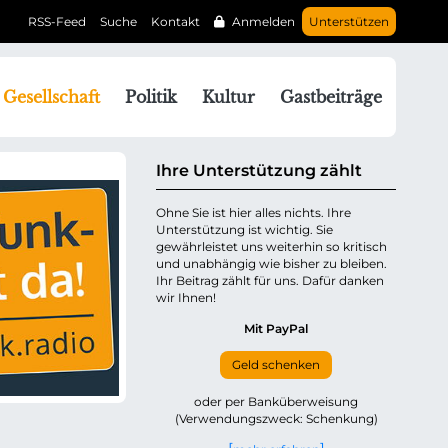
RSS-Feed
Suche
Kontakt
Anmelden
Unterstützen
N
Gesellschaft
Politik
Kultur
Gastbeiträge
a
v
g
Ihre Unterstützung zählt
a
Ohne Sie ist hier alles nichts. Ihre
Unterstützung ist wichtig. Sie
o
gewährleistet uns weiterhin so kritisch
n
und unabhängig wie bisher zu bleiben.
ü
Ihr Beitrag zählt für uns. Dafür danken
wir Ihnen!
b
e
Mit PayPal
Geld schenken
p
oder per Banküberweisung
(Verwendungszweck: Schenkung)
n