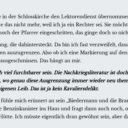
tte in der Schlosskirche den Lektorendienst übernomme
das nicht mehr, weil ich ja ein Rechter sei. Sie möchte
s noch der Pfarrer eingeschritten, das ginge doch so nich
g, die dahintersteckt. Da bin ich fast verzweifelt, dass
en auszugrenzen. Also ob ich eine Markierung auf de
 rausgeschmissen. Das hängt an mir.
viel furchtbarer sein. Die Nachkriegsliteratur ist doch
le, wo genau diese Ausgrenzung immer wieder neu them
enen Leib. Das ist ja kein Kavaliersdelikt.
fühle mich erinnert an sein „Biedermann und die Brand
ie Benzinkanister ins Haus und fragt dann auch noch, 
Hütte. Ich müsste eigentlich dran gewöhnt sein, aber 