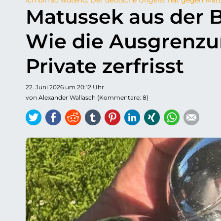
Matussek aus der 
Wie die Ausgrenzu
Private zerfrisst
22. Juni 2026 um 20:12 Uhr
von Alexander Wallasch (Kommentare: 8)
Twitter
Facebook
Reddit
tumblr
Pinterest
LinkedIn
Xing
WhatsAp
E-ma