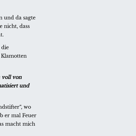
n und da sagte
 nicht, dass
t.
 die
n Klamotten
 voll von
atisiert und
stifter“, wo
ob er mal Feuer
das macht mich