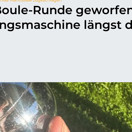
Boule-Runde geworfen
ngsmaschine längst 
p
il