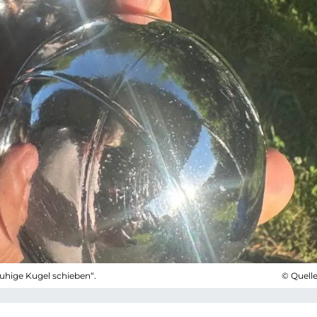
ruhige Kugel schieben“.
© Quell