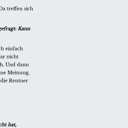
a treffen sich
gefragt: Kann
ch einfach
ar nicht
ch. Und dann
eine Meinung,
 die Rentner
ht hat,