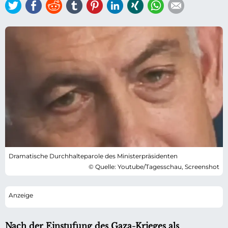
Twitter
Facebook
Reddit
tumblr
Pinterest
LinkedIn
Xing
WhatsApp
E-mail
Dramatische Durchhalteparole des Ministerpräsidenten
© Quelle: Youtube/Tagesschau, Screenshot
Nach der Einstufung des Gaza-Krieges als