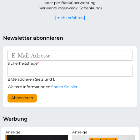
oder per Banküberweisung
(Verwendungszweck: Schenkung)
mehr erfahren
Newsletter abonnieren
E
-
P
Sicherheitsfrage
*
M
f
a
l
i
i
Bitte addieren Sie 2 und 1.
l
c
-
Weitere Informationen
finden Sie hier
.
h
A
t
d
Abonnieren
f
r
e
e
l
s
d
s
Werbung
e