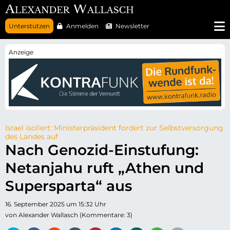
N
Unterstützen
Anmelden
Newsletter
a
v
i
g
a
t
i
o
n
ü
b
e
r
Israel isoliert: Ministerpräsident fordert zur Selbstversorgung
s
des Landes auf
p
Nach Genozid-Einstufung:
r
i
Netanjahu ruft „Athen und
n
g
e
Supersparta“ aus
n
16. September 2025 um 15:32 Uhr
von Alexander Wallasch (Kommentare: 3)