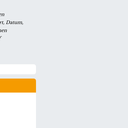
en
rt, Datum,
nen
f