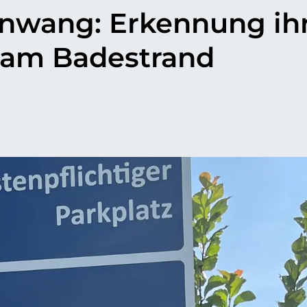
nwang: Erkennung ih
 am Badestrand
p
il