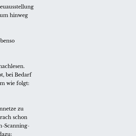
Neuausstellung
raum hinweg
ebenso
nachlesen.
t, bei Bedarf
m wie folgt:
nnetze zu
prach schon
n-Scanning-
dazu: