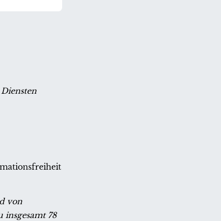
 Diensten
mationsfreiheit
nd von
 insgesamt 78