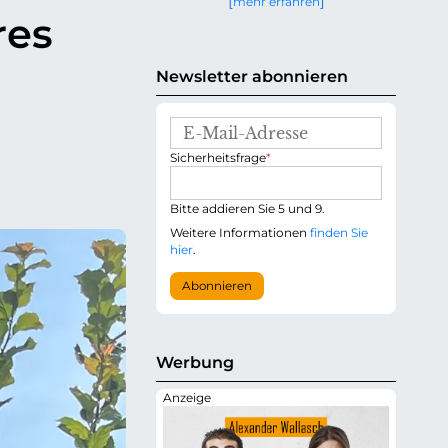
mehr erfahren
g
res
e
n
Newsletter abonnieren
E
-
P
Sicherheitsfrage
*
M
f
a
l
i
i
Bitte addieren Sie 5 und 9.
l
c
-
Weitere Informationen
finden Sie
h
A
hier
.
t
d
f
r
Abonnieren
e
e
l
s
d
s
e
Werbung