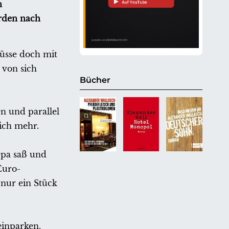
n
örden nach
müsse doch mit
 von sich
Bücher
n und parallel
ich mehr.
Opa saß und
Euro-
nur ein Stück
einparken.