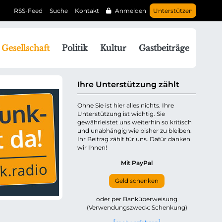
RSS-Feed
Suche
Kontakt
Anmelden
Unterstützen
N
Gesellschaft
Politik
Kultur
Gastbeiträge
a
v
g
Ihre Unterstützung zählt
a
Ohne Sie ist hier alles nichts. Ihre
Unterstützung ist wichtig. Sie
o
gewährleistet uns weiterhin so kritisch
n
und unabhängig wie bisher zu bleiben.
ü
Ihr Beitrag zählt für uns. Dafür danken
wir Ihnen!
b
e
Mit PayPal
Geld schenken
p
oder per Banküberweisung
(Verwendungszweck: Schenkung)
n