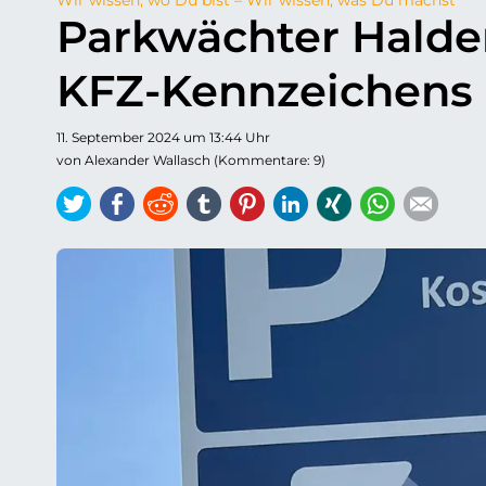
Parkwächter Halde
KFZ-Kennzeichens
11. September 2024 um 13:44 Uhr
von Alexander Wallasch (Kommentare: 9)
Twitter
Facebook
Reddit
tumblr
Pinterest
LinkedIn
Xing
WhatsAp
E-ma