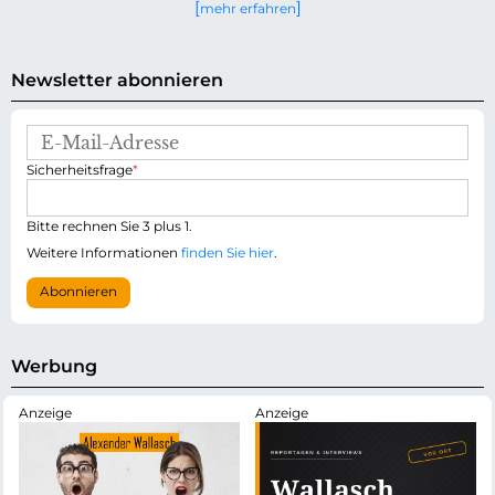
mehr erfahren
Newsletter abonnieren
E
-
P
Sicherheitsfrage
*
M
f
a
l
i
i
Bitte rechnen Sie 3 plus 1.
l
c
-
Weitere Informationen
finden Sie hier
.
h
A
t
d
Abonnieren
f
r
e
e
l
s
d
s
Werbung
e